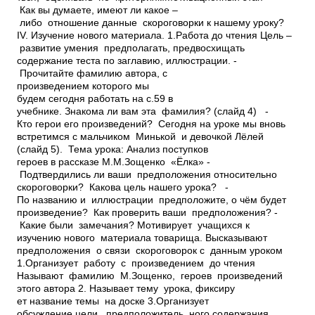
Как вы думаете, имеют ли какое –
либо отношение данные скороговорки к нашему уроку?
IV. Изучение нового материала. 1.Работа до чтения Цель –
развитие умения предполагать, предвосхищать
содержание теста по заглавию, иллюстрации. ­
Прочитайте фамилию автора, с
произведением которого мы
будем сегодня работать на с.59 в
учебнике. Знакома ли вам эта фамилия? (слайд 4) ­
Кто герои его произведений? ­ Сегодня на уроке мы вновь
встретимся с мальчиком Минькой и девочкой Лёлей
(слайд 5). Тема урока: Анализ поступков
героев в рассказе М.М.Зощенко «Ёлка» ­
Подтвердились ли ваши предположения относительно
скороговорки? ­ Какова цель нашего урока? ­
По названию и иллюстрации предположите, о чём будет
произведение? ­ Как проверить ваши предположения? ­
Какие были замечания? Мотивирует учащихся к
изучению нового материала товарища. Высказывают
предположения о связи скороговорок с данным уроком
1.Организует работу с произведением до чтения
Называют фамилию М.Зощенко, героев произведений
этого автора 2. Называет тему урока, фиксиру
ет название темы на доске 3.Организует
обсуждение цели, предположитель ного содержания