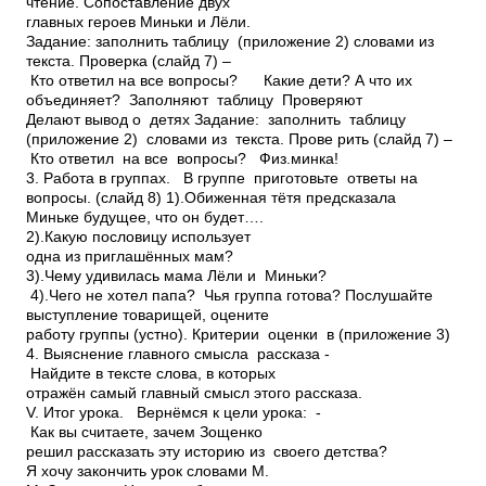
чтение. Сопоставление двух
главных героев Миньки и Лёли.
Задание: заполнить таблицу (приложение 2) словами из
текста. Проверка (слайд 7) –
Кто ответил на все вопросы? Какие дети? А что их
объединяет? Заполняют таблицу Проверяют
Делают вывод о детях Задание: заполнить таблицу
(приложение 2) словами из текста. Прове рить (слайд 7) –
Кто ответил на все вопросы? Физ.мин­ка!
3. Работа в группах. ­ В группе приготовьте ответы на
вопросы. (слайд 8) 1).Обиженная тётя предсказала
Миньке будущее, что он будет….
2).Какую пословицу использует
одна из приглашённых мам?
3).Чему удивилась мама Лёли и Миньки?
4).Чего не хотел папа? ­ Чья группа готова? Послушайте
выступление товарищей, оцените
работу группы (устно). Критерии оценки в (приложение 3)
4. Выяснение главного смысла рассказа ­
Найдите в тексте слова, в которых
отражён самый главный смысл этого рассказа.
V. Итог урока. ­ Вернёмся к цели урока: ­
Как вы считаете, зачем Зощенко
решил рассказать эту историю из своего детства?
Я хочу закончить урок словами М.