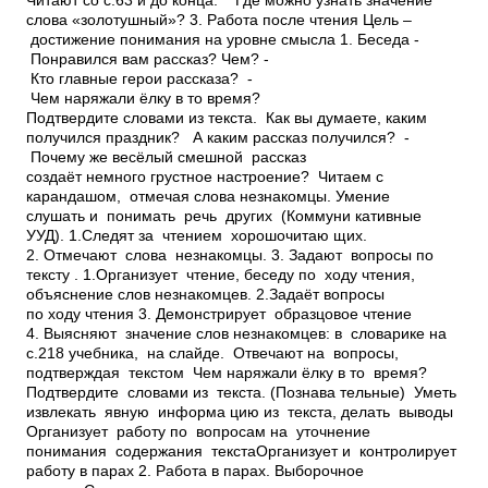
Читают со с.63 и до конца. ­ Где можно узнать значение
слова «золотушный»? 3. Работа после чтения Цель –
достижение понимания на уровне смысла 1. Беседа ­
Понравился вам рассказ? Чем? ­
Кто главные герои рассказа? ­
Чем наряжали ёлку в то время?
Подтвердите словами из текста. ­ Как вы думаете, каким
получился праздник? ­ А каким рассказ получился? ­
Почему же весёлый смешной рассказ
создаёт немного грустное настроение? ­ Читаем с
карандашом, отмечая слова­ незнакомцы. Умение
слушать и понимать речь других (Коммуни кативные
УУД). 1.Следят за чтением хорошочитаю щих.
2. Отмечают слова­ незнакомцы. 3. Задают вопросы по
тексту . 1.Организует чтение, беседу по ходу чтения,
объяснение слов­ незнакомцев. 2.Задаёт вопросы
по ходу чтения 3. Демонстрирует образцовое чтение
4. Выясняют значение слов­ незнакомцев: в словарике на
с.218 учебника, на слайде. Отвечают на вопросы,
подтверждая текстом ­ Чем наряжали ёлку в то время?
Подтвердите словами из текста. (Познава тельные) Уметь
извлекать явную информа цию из текста, делать выводы
Организует работу по вопросам на уточнение
понимания содержания текстаОрганизует и контролирует
работу в парах 2. Работа в парах. Выборочное