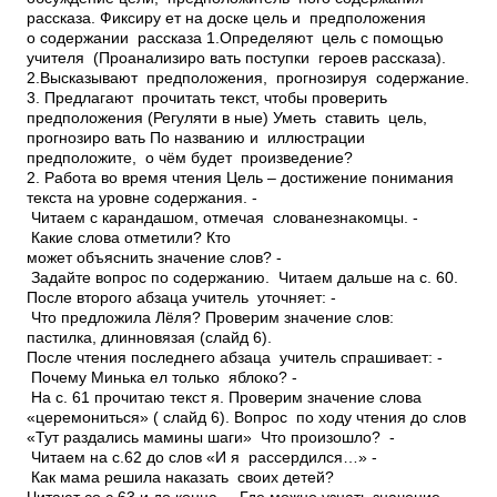
рассказа. Фиксиру ет на доске цель и предположения
о содержании рассказа 1.Определяют цель с помощью
учителя (Проанализиро вать поступки героев рассказа).
2.Высказывают предположения, прогнозируя содержание.
3. Предлагают прочитать текст, чтобы проверить
предположения (Регуляти в ные) Уметь ставить цель,
прогнозиро вать ­По названию и иллюстрации
предположите, о чём будет произведение?
2. Работа во время чтения Цель – достижение понимания
текста на уровне содержания. ­
Читаем с карандашом, отмечая слова­незнакомцы. ­
Какие слова отметили? Кто
может объяснить значение слов? ­
Задайте вопрос по содержанию. ­ Читаем дальше на с. 60.
После второго абзаца учитель уточняет: ­
Что предложила Лёля? Проверим значение слов:
пастилка, длинновязая (слайд 6).
После чтения последнего абзаца учитель спрашивает: ­
Почему Минька ел только яблоко? ­
На с. 61 прочитаю текст я. Проверим значение слова
«церемониться» ( слайд 6). Вопрос по ходу чтения до слов
«Тут раздались мамины шаги» ­ Что произошло? ­
Читаем на с.62 до слов «И я рассердился…» ­
Как мама решила наказать своих детей?