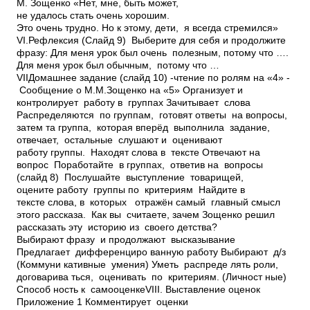
М. Зощенко «Нет, мне, быть может,
не удалось стать очень хорошим.
Это очень трудно. Но к этому, дети, я всегда стремился»
VI.Рефлексия (Слайд 9) ­ Выберите для себя и продолжите
фразу: Для меня урок был очень полезным, потому что ….
Для меня урок был обычным, потому что …
VIIДомашнее задание (слайд 10) -чтение по ролям на «4» ­
Сообщение о М.М.Зощенко на «5» Организует и
контролирует работу в группах Зачитывает слова
Распределяются по группам, готовят ответы на вопросы,
затем та группа, которая вперёд выполнила задание,
отвечает, остальные слушают и оценивают
работу группы. Находят слова в тексте Отвечают на
вопрос ­ Поработайте в группах, ответив на вопросы
(слайд 8) ­ Послушайте выступление товарищей,
оцените работу группы по критериям ­ Найдите в
тексте слова, в которых отражён самый главный смысл
этого рассказа. ­ Как вы считаете, зачем Зощенко решил
рассказать эту историю из своего детства?
Выбирают фразу и продолжают высказывание
Предлагает дифференциро ванную работу Выбирают д/з
(Коммуни кативные умения) Уметь распреде лять роли,
договарива ться, оценивать по критериям. (Личност ные)
Способ ность к самооценкеVIII. Выставление оценок
Приложение 1 Комментирует оценки