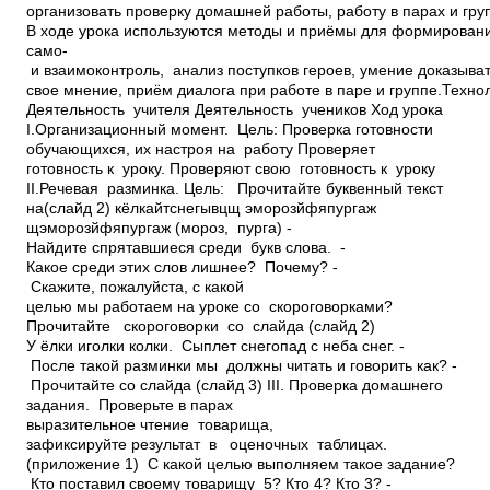
организовать проверку домашней работы, работу в парах и гру
В ходе урока используются методы и приёмы для формирован
само­
и взаимоконтроль, анализ поступков героев, умение доказыва
свое мнение, приём диалога при работе в паре и группе.Техн
Деятельность учителя Деятельность учеников Ход урока
I.Организационный момент. Цель: Проверка готовности
обучающихся, их настроя на работу Проверяет
готовность к уроку. Проверяют свою готовность к уроку
II.Речевая разминка. Цель: ­ Прочитайте буквенный текст
на(слайд 2) кёлкайтснегывцщ эморозйфяпургаж
щэморозйфяпургаж (мороз, пурга) ­
Найдите спрятавшиеся среди букв слова. ­
Какое среди этих слов лишнее? Почему? ­
Скажите, пожалуйста, с какой
целью мы работаем на уроке со скороговорками?
Прочитайте скороговорки со слайда (слайд 2)
У ёлки иголки колки. Сыплет снегопад с неба снег. ­
После такой разминки мы должны читать и говорить как? ­
Прочитайте со слайда (слайд 3) III. Проверка домашнего
задания. ­ Проверьте в парах
выразительное чтение товарища,
зафиксируйте результат в оценочных таблицах.
(приложение 1) ­ С какой целью выполняем такое задание?
­ Кто поставил своему товарищу 5? Кто 4? Кто 3? ­