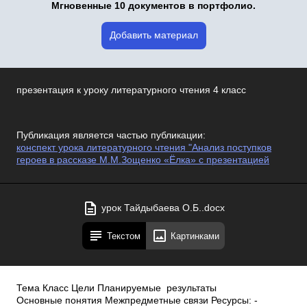
Мгновенные 10 документов в портфолио.
Добавить материал
презентация к уроку литературного чтения 4 класс
Публикация является частью публикации:
конспект урока литературного чтения "Анализ поступков
героев в рассказе М.М.Зощенко «Ёлка» с презентацией
урок Тайдыбаева О.Б..docx
Текстом
Картинками
Тема Класс Цели Планируемые результаты
Основные понятия Межпредметные связи Ресурсы: ­