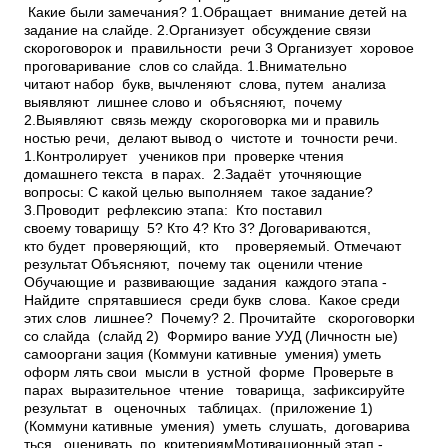
Какие были замечания? 1.Обращает внимание детей на
задание на слайде. 2.Организует обсуждение связи
скороговорок и правильности речи 3 Организует хоровое
проговаривание слов со слайда. 1.Внимательно
читают набор букв, вычленяют слова, путем анализа
выявляют лишнее слово и объясняют, почему
2.Выявляют связь между скороговорка ми и правиль
ностью речи, делают вывод о чистоте и точности речи.
1.Контролирует учеников при проверке чтения
домашнего текста в парах. 2.Задаёт уточняющие
вопросы:­ С какой целью выполняем такое задание?
3.Проводит рефлексию этапа: ­ Кто поставил
своему товарищу 5? Кто 4? Кто 3? Договариваются,
кто будет проверяющий, кто ­ проверяемый. Отмечают
результат Объясняют, почему так оценили чтение
Обучающие и развивающие задания каждого этапа ­
Найдите спрятавшиеся среди букв слова. ­Какое среди
этих слов лишнее? Почему? 2. Прочитайте скороговорки
со слайда (слайд 2) Формиро вание УУД (Личностн ые)
самооргани зация (Коммуни кативные умения) уметь
оформ лять свои мысли в устной форме ­ Проверьте в
парах выразительное чтение товарища, зафиксируйте
результат в оценочных таблицах. (приложение 1)
(Коммуни кативные умения) уметь слушать, договарива
ться, оценивать по критериямМотивационный этап ­