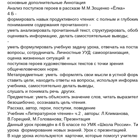
основные ­дополнительные Аннотация
Анализ поступков героев в рассказе М.М.Зощенко «Ёлка»
4 Б ­
формировать навык продуктивного чтения: с полным и глубок
пониманием содержания прочитанного ­
уметь анализировать прочитанный текст, структурировать, обо
оценивать информацию, делать самостоятельные выводы;
­
уметь формулировать учебную задачу урока, отвечать на пост
вопросы, сотрудничать. Личностные УУД: самоорганизация,
оценка жизненных ситуаций и
поступков героев художественных текстов с точки зрения
общечеловеческих норм.
Метапредметные: уметь оформлять свои мысли в устной форм
ставить цели, находить ответы на вопросы, используя инфор
учебника, самостоятельно делать выводы,
слушать и понимать речь других.
Предметные: уметь объяснять значение слов, читать выразите
безошибочно, осознавать цель чтения.
Рассказ, автор, герои, поступки, поведение
Учебник «Литературное чтение» ч.2 , авторы: Л.Климанова,
В.Горецкий, М.Голованова; Презентация
Данный урок проведён в 4 Б классе по УМК «Школа России». Т
урока ­ формирование новых знаний. Урок с презентацией.
В ходе урока используются карточки, которые помогут учител