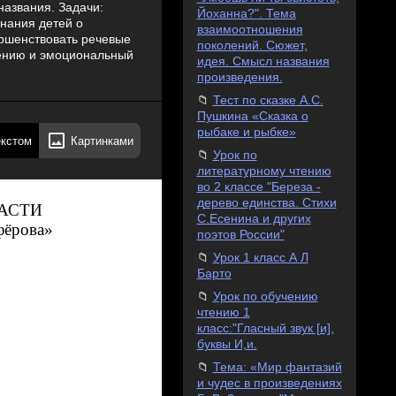
названия. Задачи:
Йоханна?". Тема
нания детей о
взаимоотношения
ершенствовать речевые
поколений. Сюжет,
тению и эмоциональный
идея. Смысл названия
произведения.
Тест по сказке А.С.
Пушкина «Сказка о
рыбаке и рыбке»
екстом
Картинками
Урок по
литературному чтению
во 2 классе "Береза -
дерево единства. Стихи
АСТИ
С.Есенина и других
фёрова»
поэтов России"
Урок 1 класс А Л
Барто
Урок по обучению
чтению 1
класс:"Гласный звук [и],
буквы И,и.
Тема: «Мир фантазий
и чудес в произведениях