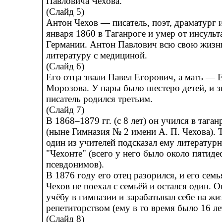
Павловича Чехова.
(Слайд 5)
Антон Чехов — писатель, поэт, драматург и
января 1860 в Таганроге и умер от инсульт
Германии. Антон Павлович всю свою жизн
литературу с медициной.
(Слайд 6)
Его отца звали Павел Егорович, а мать — 
Морозова. У пары было шестеро детей, и 
писатель родился третьим.
(Слайд 7)
В 1868–1879 гг. (с 8 лет) он учился в тага
(ныне Гимназия № 2 имени А. П. Чехова). 
один из учителей подсказал ему литератур
"Чехонте" (всего у него было около пятиде
псевдонимов).
В 1876 году его отец разорился, и его семь
Чехов не поехал с семьёй и остался один. 
учёбу в гимназии и зарабатывал себе на жи
репетиторством (ему в то время было 16 ле
(Слайд 8)