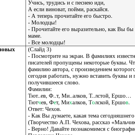
Учись, трудись и с песнею иди,
А если виноват, пойми, раскайся.
- А теперь прочитайте его быстро.
- Молодцы!
- Прочитайте его выразительно, как Вы бы
маме.
- Все молодцы!
новых
(Слайд 3)
- Посмотрите на экран. В фамилиях извест
писателей пропущены некоторые буквы. Чт
фамилию автора, с произведением которог
сегодня работать, нужно вставить буквы и 
получившееся слово.
Фамилии:
Тют..ев, Ф..т, Ми..алков, Т..лстой, Ершо…
Тют
ч
ев, Ф
е
т, Ми
х
алков, Т
о
лской, Ершо
в
.
Ответ: Чехов.
- Как Вы думаете, какая тема сегодняшнего
(Творчество А.П. Чехова, рассказ «Мальчи
- Верно! Давайте познакомимся с биограф