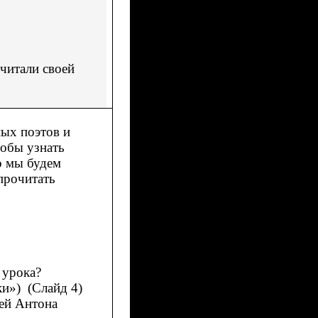
 читали своей
ных поэтов и
обы узнать
о мы будем
прочитать
 урока?
ки») (Слайд 4)
ией Антона