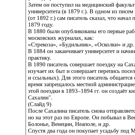
Затем он поступил на медицинский факуль
университета (в 1879 г.). В одном из писем
(от 1892 г.) сам писатель сказал, что начал 
1879 году.
В 1880 были опубликованы его первые раб
московских журналах, как:
«Стрекоза», «Будильник», «Осколки» и др.
В 1884 он заканчивает университет и начи
практику.
В 1890 писатель совершает поездку на Сах
изучает их быт и совершает перепись посе
и ссыльных). Для этого писатель общается с
время запрещалось местной администрацией
этой поездки в 1893–1894 гг. он создаёт к
Сахалин".
(Слайд 9)
После Сахалина писатель снова отправляет
но на этот раз по Европе. Он побывал в Ве
Болонье, Венеции, Неаполе, и др.
Спустя два года он покупает усадьбу под М