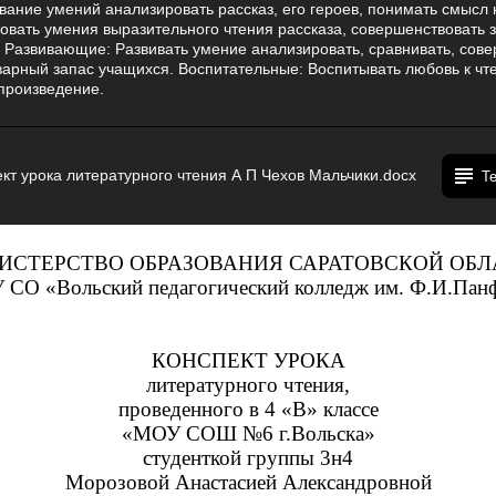
ание умений анализировать рассказ, его героев, понимать смысл 
овать умения выразительного чтения рассказа, совершенствовать з
. Развивающие: Развивать умение анализировать, сравнивать, сов
варный запас учащихся. Воспитательные: Воспитывать любовь к ч
произведение.
кт урока литературного чтения А П Чехов Мальчики.docx
Т
ИСТЕРСТВО ОБРАЗОВАНИЯ САРАТОВСКОЙ ОБЛ
СО «Вольский педагогический колледж им. Ф.И.Пан
КОНСПЕКТ УРОКА
литературного чтения,
проведенного в 4 «В» классе
«МОУ СОШ №6 г.Вольска»
студенткой группы 3н4
Морозовой Анастасией Александровной