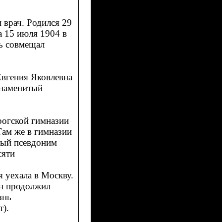
 врач. Родился 29
а 15 июля 1904 в
ь совмещал
Евгения Яковлевна
знаменитый
нрогской гимназии
Там же в гимназии
ный псевдоним
сяти
я уехала в Москву.
Он продолжил
знь
т).