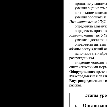
·
привитие учащимся 
·
умения оценивать 
·
воспитание вниман
·
умения обобщать и
Познавательные УУД:
·
определять главну
·
определять признак
Коммуникативные УУ
·
умение с достаточ
·
определять цитаты 
абзацы рассуждений а
·
использовать найд
рассуждениях4
·
владение монологи
синтаксическими норм
Оборудование:
презен
Межпредметная связ
Внутрипредметная св
рассказ.
Этапы ур
Организац
I.