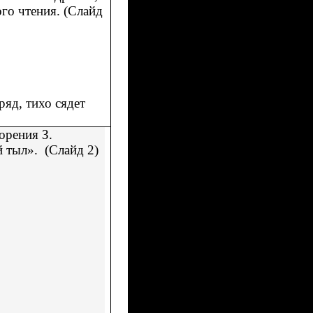
ого чтения. (Слайд
ряд, тихо сядет
орения З.
 тыл». (Слайд 2)