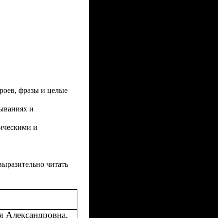
роев, фразы и целые
ываниях и
тическими и
выразительно читать
ия Александровна,