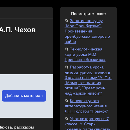
Посмотрите также
Занятие по курсу
"Мое Оренбуржье".
А.П. Чехов
Произведения
оренбургских авторов о
войне
Технологическая
карта урока М.М.
Пришвин «Выскочка»
Разработка урока
литературного чтения в
3 классе на тему "А. Фет
"Мама, глянь-ка из
окошка", "Зреет рожь
над жаркой нивой""
Добавить материал
Конспект урока
литературного чтения
Л.Н. Толстой "Прыжок"
Урок литературы в 7
классе. У. Старк
Чехова, рассказом
"Умеешь ли ты свистеть,