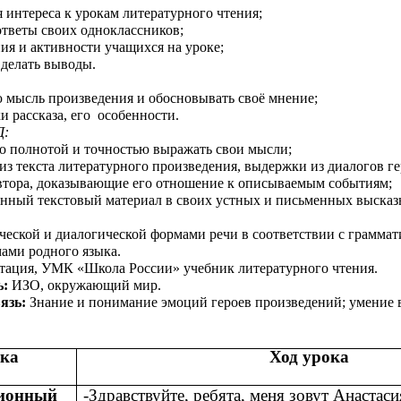
интереса к урокам литературного чтения;
ответы своих одноклассников;
ия и активности учащихся на уроке;
 делать выводы.
ю мысль произведения и обосновывать своё мнение;
и рассказа, его особенности.
Д:
но полнотой и точностью выражать свои мысли;
из текста литературного произведения, выдержки из диалогов ге
втора, доказывающие его отношение к описываемым событиям;
енный текстовый материал в своих устных и письменных высказ
ческой и диалогической формами речи в соответствии с грамма
ами родного языка.
тация, УМК «Школа России» учебник литературного чтения.
ь:
ИЗО, окружающий мир.
язь:
Знание и понимание эмоций героев произведений; умение 
ока
Ход урока
ионный
-Здравствуйте, ребята, меня зовут Анастас