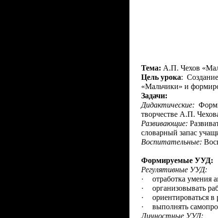
Вол
Тема:
А.П. Чехов «Мал
Цель урока
: Создание
«Мальчики» и формиров
Задачи:
Дидактические:
Форми
творчестве А.П. Чехов
Развивающие:
Развива
словарный запас учащ
Воспитательные:
Вос
Формируемые УУД:
Регулятивные УУД:
·
отработка умения а
·
организовывать раб
·
ориентироваться в 
·
выполнять самопро
Личностные УУД: