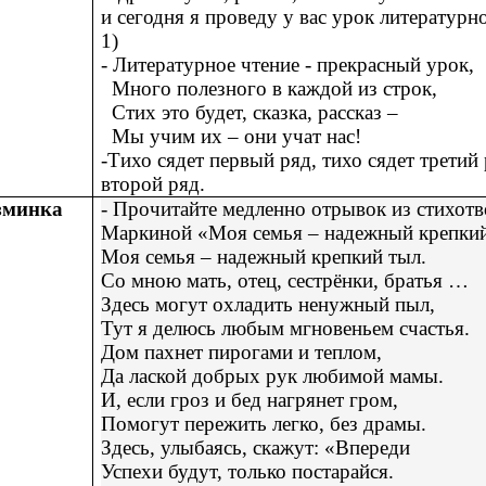
и сегодня я проведу у вас урок литературн
1)
- Литературное чтение - прекрасный урок,
Много полезного в каждой из строк,
Стих это будет, сказка, рассказ –
Мы учим их – они учат нас!
-Тихо сядет первый ряд, тихо сядет третий 
второй ряд.
зминка
- Прочитайте медленно отрывок из стихотв
Маркиной «Моя семья – надежный крепкий
Моя семья – надежный крепкий тыл.
Со мною мать, отец, сестрёнки, братья …
Здесь могут охладить ненужный пыл,
Тут я делюсь любым мгновеньем счастья.
Дом пахнет пирогами и теплом,
Да лаской добрых рук любимой мамы.
И, если гроз и бед нагрянет гром,
Помогут пережить легко, без драмы.
Здесь, улыбаясь, скажут: «Впереди
Успехи будут, только постарайся.