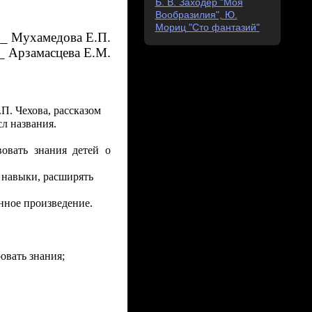
Б. В. Заходер "Моя
Вообразилия", Ю.
Мориц "Сто фантазий"
_ Мухамедова Е.П.
__
Арзамасцева Е.М.
П. Чехова, рассказом
л названия.
вовать знания детей о
 навыки, расширять
нное произведение.
овать знания;