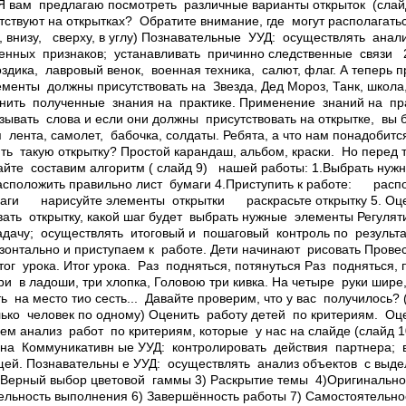
 вам предлагаю посмотреть различные варианты открыток (слайд 3
ствуют на открытках? ­ Обратите внимание, где могут располагат
, внизу, сверху, в углу) Познавательные УУД: осуществлять анал
нных признаков; устанавливать причинно­ следственные связи ­ 2
оздика, лавровый венок, военная техника, салют, флаг. ­А теперь 
ементы должны присутствовать на Звезда, Дед Мороз, Танк, школа
енить полученные знания на практике. Применение знаний на пра
азывать слова и если они должны присутствовать на открытке, вы б
лента, самолет, бабочка, солдаты. ­Ребята, а что нам понадобитс
ть такую открытку? Простой карандаш, альбом, краски. ­ Но перед 
вайте составим алгоритм ( слайд 9) нашей работы: 1.Выбрать нуж
Расположить правильно лист бумаги 4.Приступить к работе: ­ ра
аги ­ нарисуйте элементы открытки ­ раскрасьте открытку 5. Оце
вать открытку, какой шаг будет ­выбрать нужные элементы Регуля
адачу; осуществлять итоговый и пошаговый контроль по результа
зонтально и приступаем к работе. Дети начинают рисовать Прове
г урока. Итог урока. Раз ­ подняться, потянуться Раз ­ подняться, 
ри ­ в ладоши, три хлопка, Головою три кивка. На четыре ­ руки шире,
­ на место тио сесть... ­ Давайте проверим, что у вас получилось?
лько человек по одному) Оценить работу детей по критериям. Оц
едем анализ работ по критериям, которые у нас на слайде (слайд 1
на Коммуникативн ые УУД: контролировать действия партнера;
щей. Познавательны е УУД: осуществлять анализ объектов с вы
 Верный выбор цветовой гаммы 3) Раскрытие темы 4)Оригинально
тельность выполнения 6) Завершённость работы 7) Самостоятельн