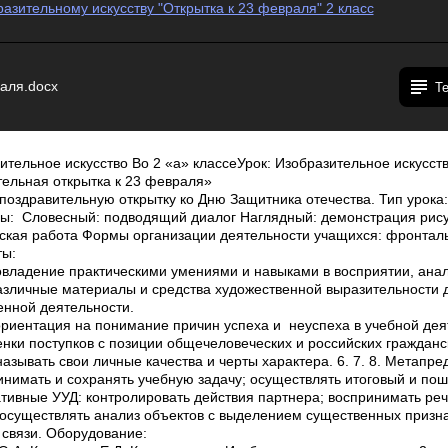
разительному искусству "Открытка к 23 февраля" 2 класс
аля.docx
Т
ительное искусство Во 2 «а» классеУрок: Изобразительное искусств
тельная открытка к 23 февраля»
 поздравительную открытку ко Дню Защитника отечества. Тип урока
емы: Словесный: подводящий диалог Наглядный: демонстрация рис
еская работа Формы организации деятельности учащихся: фронтал
ты:
ие практическими умениями и навыками в восприятии, анализ
азличные материалы и средства художественной выразительности 
енной деятельности.
ция на понимание причин успеха и неуспеха в учебной деят
тупков с позиции общечеловеческих и российских гражданск
ь свои личные качества и черты характера. 6. 7. 8. Метапре
инимать и сохранять учебную задачу; осуществлять итоговый и по
ативные УУД: контролировать действия партнера; воспринимать реч
 осуществлять анализ объектов с выделением существенных призна
 связи. Оборудование: