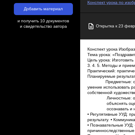
Конспект урока по изоб
Добавить материал
и получить 10 документов
Открытка к 23 февр
и свидетельство автора
Конспект урока Изобраз
Тема урока: «Поздрави
Цель урока: Изготовить
3. 4. 5. Методы и при
Практический: практич
Планируемые результа
Предметные: овладен
умение использовать р
собственной художеств
Личностные: ориента
объяснять оценки пос
осознавать и называт
• Регулятивные УУД: пр
результату. • Коммуник
• Познавательные УУД:
причинно­следственные