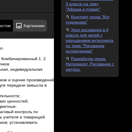
3 классе на тему
"Афиша и плакат"
Конспект урока "Кот
художника"
екстом
Картинками
Урок рисования в 4
классе для детей с
нарушением интеллекта
по теме "Рисование
о.
колокольчика"
Разработка урока.
: Комбинированный 1. 2.
Натюрморт. Рисование с
унков
натуры.
ьная, индивидуальная.
е и оценке произведений;
для передачи замысла в
ельности;
их ценностей;
дметные:
шаговый контроль по
ь учителя и товарищей.
ков; устанавливать