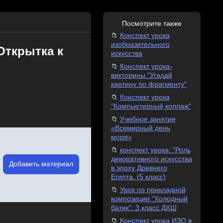
Посмотрите также
Конспект урока
изобразительного
Открытка к
искусства
Конспект урока-
викторины "Угадай
картину по фрагменту"
Конспект урока
"Компьютерный коллаж"
Учебное занятие
«Всемирный день
моря»
конспект урока: "Роль
декоративного искусства
Добавить материал
в эпоху Древнего
Египта. (5 класс)
Урок по прикладной
композиции "Холодный
батик". 3 класс ДХШ
Конспект урока ИЗО в