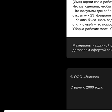
(Имя) оцени свою рабо
Что мы сделали, чтобы 
Что получили для себя
открытку к 23 февраля 
Какова была цель зад
о или с чьей – то пом
Уборка рабочих мест. С
Материалы на данной с
договором-офертой са
© ООО «Знанио»
С вами с 2009 года.