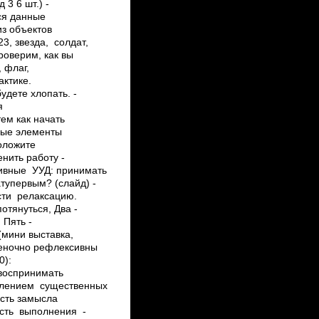
­ 6 шт.) ­
ься данные
из объектов
3, звезда, солдат,
проверим, как вы
, флаг,
ктике.
удете хлопать. ­
я
тем как начать
ные элементы
сположите
нить работу ­
тивные УУД: принимать
тупервым? (слайд) ­
сти релаксацию.
потянуться, Два ­
 Пять ­
 (мини выставка,
еночно­ рефлексивны
0):
 воспринимать
делением существенных
сть замысла
ость выполнения ­