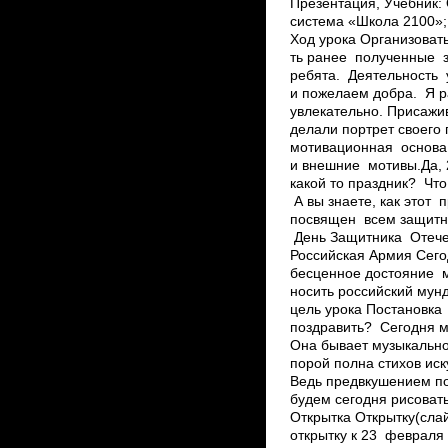
Презентация, Учебник: 
система «Школа 2100»;
Ход урока Организоват
ть ранее полученные з
ребята. Деятельность 
и пожелаем добра. ­ Я 
увлекательно. ­Присажи
делали портрет своего
мотивационная основа
и внешние мотивы.­Да,
какой­ то праздник? ­ 
А вы знаете, как этот
посвящен всем защитник
День Защитника Отечес
Российская Армия Сего
бесценное достояние ми
носить российский мунд
цель урока Постановка
поздравить? Сегодня мы
Она бывает музыкально
порой полна стихов иск
Ведь предвкушением под
будем сегодня рисоват
Открытка Открытку(слай
открытку к 23 февраля