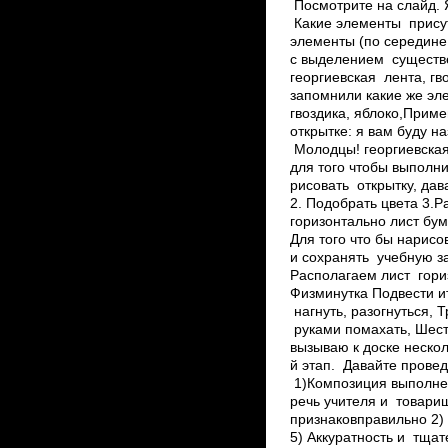
Посмотрите на слайд. Я
Какие элементы присут
элементы (по середине
с выделением существе
георгиевская лента, гв
запомнили какие же эл
гвоздика, яблоко,Прим
открытке: я вам буду н
Молодцы! георгиевская 
для того чтобы выполни
рисовать открытку, да
2. Подобрать цвета 3.
горизонтально лист бум
Для того что бы нарисо
и сохранять учебную з
Располагаем лист гори
Физминутка Подвести ито
нагнуть, разогнуться, Т
руками помахать, Шесть 
вызываю к доске неско
й этап. ­ Давайте пров
1)Композиция выполне
речь учителя и товари
признаковправильно 2)
5) Аккуратность и тща