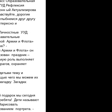
ласс Образовательная
 УУД Рефлексия
онн ый Актуализирова
авствуйте, дорогие
лыбнемся друг другу
нтересно и
дет Личностные УУД:
навательные
сной Армии и Флота»
а? ­
й Армии и Флота»­ он
азован праздник –
акую роль выполняет
рагов, охраняет
 детьми тему и
мощью чего мы можем их
агадку: Загадка:
ой подарок мы сегодня
 ребята! Дети называют
 Нарисовать
ванием портрета. ­