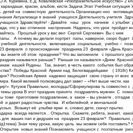
О.А. Куревина, Е.Д. Ковалевская «Изобразительное искусство» 2 к
 карандаши, краски, альбом, кисти.Задача Этап Учебная ситуация
ь детей на совместную деятельность Организацио нно ­ мотиваци
нания Актуализаци я знаний учащихся Деятельность учителя ­ Здр
учащихся ­Здравствуйте! - Давайте наш урок начнем с улыбки: у
рада, что у вас отличное настроение. Надеюсь, что урок пройдет и
вайтесь. ­ Прошлый урок у вас вел Сергей Сергеевич. Вы с ним
 папы. ­ А почему вы делали портрет папы, наверное, скоро бу
 учебной деятельности, включающая социальные, учебно – поз
 23 февраля ­ о происхождение праздника 23 февраля «День Кра
Что вы знаете об этом празднике? Что вы запомнили с прошлого урок
 праздник назывался раньше? ­ Раньше он назывался «Днем Красно
ам нашей Родины. ­ Так, значит, в честь какого события был обр
тва? ­ Победы Красной Армии над Белогвардейцами ( 1918г) ­К
дня? ­Российская Армия надежно защищает свою страну от всех в
ра. Какой великий полководец дал завет – «Нет выше чести, как
ир!». ­Кутузов ­Правильно, молодцы!Сформулирова ть совместно с
 темы урока В этот праздник принято поздравлять мужчин. С по
 тоже приготовим поздравление, а какое – вы узнаете , отгадав з
й и дарит радостные чувства. И юбилейной, и венчальной ­
усных. Возьмут её ­ улыбки ярки и, словно дети, скачут прытко.
арка всегда является... Открытка. ­ Скажите, ребята, значит, как
ь для ваших пап и дедушек на праздник 23 февраля? ­ Правильно,
д1­тема) ­Зная тему урока, какую цель мы можем себе поставить?
 Открытие новых знаний Познакомить учащихся с поэтапным рисо