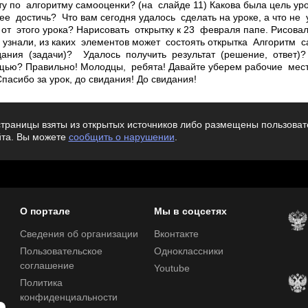
ту по алгоритму самооценки? (на слайде 11) Какова была цель ур
ее достичь? ­ Что вам сегодня удалось сделать на уроке, а что не 
 от этого урока? Нарисовать открытку к 23 февраля папе. Рисова
­ узнали, из каких элементов может состоять открытка Алгоритм 
ания (задачи)? Удалось получить результат (решение, ответ)?
ощью?­ Правильно! Молодцы, ребята! ­Давайте уберем рабочие мест
пасибо за урок, до свидания! ­До свидания!
траницы взяты из открытых источников либо размещены пользовате
йта. Вы можете
сообщить о нарушении
.
О портале
Мы в соцсетях
Сведения об организации
Вконтакте
Пользовательское
Одноклассники
соглашение
Youtube
Политика
конфиденциальности