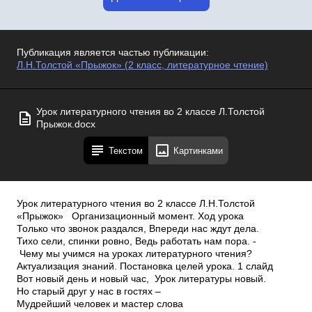
Публикация является частью публикации:
Л.Н.Толстой «Прыжок» (2 класс, литературное чтение)
Урок литературного чтения во 2 классе Л.Толстой
Прыжок.docx
Текстом
Картинками
Урок литературного чтения во 2 классе Л.Н.Толстой
«Прыжок» Организационный момент. Ход урока
Только что звонок раздался, Впереди нас ждут дела.
Тихо сели, спинки ровно, Ведь работать нам пора. ­
Чему мы учимся на уроках литературного чтения?
Актуализация знаний. Постановка целей урока. 1 слайд
Вот новый день и новый час, Урок литературы новый.
Но старый друг у нас в гостях –
Мудрейший человек и мастер слова