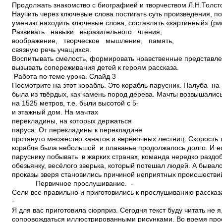
Продолжать знакомство с биографией и творчеством Л.Н.Толсто
Научить через ключевые слова постигать суть произведения, п
умению находить ключевые слова, составлять «картинный» (ри
Развивать навыки выразительного чтения;
воображение, творческое мышление, память,
связную речь учащихся.
Воспитывать смелость, формировать нравственные представлен
вызывать сопереживания детей к героям рассказа.
Работа по теме урока. Слайд 3
Посмотрите на этот корабль. Это корабль парусник. Палуба на
была из твёрдых, как камень пород дерева. Мачты возвышалис
на 15­25 метров, т.е. были высотой с 5­
и этажный дом. На мачтах
перекладины, на которых держаться
паруса. От перекладины к перекладине
протянуто множество канатов и верёвочных лестниц. Скорость 
корабля была небольшой и плаванье продолжалось долго. И е
паруснику побывать в жарких странах, команда нередко разд
обезьянку, весёлого зверька, который потешал людей. А бывало 
проказы зверя становились причиной неприятных происшестви
Первичное прослушивание. ­
Сели все правильно и приготовились к прослушиванию рассказ
­
Я для вас приготовила сюрприз. Сегодня текст буду читать не я
сопровождаться иллюстрированными рисунками. Во время пр