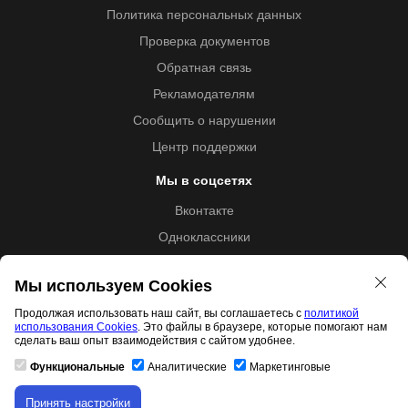
Политика персональных данных
Проверка документов
Обратная связь
Рекламодателям
Сообщить о нарушении
Центр поддержки
Мы в соцсетях
Вконтакте
Одноклассники
Youtube
Мы используем Cookies
Продолжая использовать наш сайт, вы соглашаетесь с
политикой
использования Cookies
. Это файлы в браузере, которые помогают нам
Образовательная лицензия №5257 от 09.09.2020 (Л035-
сделать ваш опыт взаимодействия с сайтом удобнее.
01253-67/00192487)
Функциональные
Аналитические
Маркетинговые
Принять настройки
Скачивание материала доступно только для