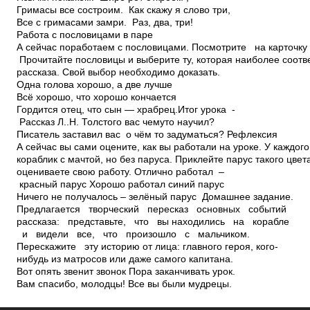
Гримасы все состроим. Как скажу я слово три,
Все с гримасами замри. Раз, два, три!
Работа с пословицами в паре
А сейчас поработаем с пословицами. Посмотрите на карточку
Прочитайте пословицы и выберите ту, которая наиболее соотв
рассказа. Свой выбор необходимо доказать.
Одна голова хорошо, а две лучше
Всё хорошо, что хорошо кончается
Гордится отец, что сын — храбрец.Итог урока ­
Рассказ Л..Н. Толстого вас чему­то научил?
Писатель заставил вас о чём­ то задуматься? Рефлексия
А сейчас вы сами оцените, как вы работали на уроке. У каждого
кораблик с мачтой, но без паруса. Приклейте парус такого цвет
оцениваете свою работу. Отлично работал –
красный парус Хорошо работал­ синий парус
Ничего не получалось – зелёный парус Домашнее задание.
Предлагается творческий пересказ основных событий
рассказа: представьте, что вы находились на корабле
и видели все, что произошло с мальчиком.
Перескажите эту историю от лица: главного героя, кого­
нибудь из матросов или даже самого капитана.
Вот опять звенит звонок Пора заканчивать урок.
Вам спасибо, молодцы! Все вы были мудрецы.