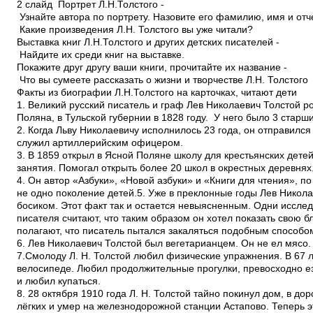
2 слайд Портрет Л.Н.Толстого ­
Узнайте автора по портрету. Назовите его фамилию, имя и отч
­ Какие произведения Л.Н. Толстого вы уже читали?
Выставка книг Л.Н.Толстого и других детских писателей ­
Найдите их среди книг на выставке.
Покажите друг другу ваши книги, прочитайте их название ­
Что вы сумеете рассказать о жизни и творчестве Л.Н. Толстого
Факты из биографии Л.Н.Толстого на карточках, читают дети
1. Великий русский писатель и граф Лев Николаевич Толстой 
Поляна, в Тульской губернии в 1828 году. У него было 3 старш
2. Когда Льву Николаевичу исполнилось 23 года, он отправился 
служил артиллерийским офицером.
3. В 1859 открыл в Ясной Поляне школу для крестьянских дете
занятия. Помогал открыть более 20 школ в окрестных деревнях
4. Он автор «Азбуки», «Новой азбуки» и «Книги для чтения», п
не одно поколение детей.5. Уже в преклонные годы Лев Никола
босиком. Этот факт так и остается невыясненным. Одни исслед
писателя считают, что таким образом он хотел показать свою б
полагают, что писатель пытался закаляться подобным способо
6. Лев Николаевич Толстой был вегетарианцем. Он не ел мясо.
7.Смолоду Л. Н. Толстой любил физические упражнения. В 67 л
велосипеде. Любил продолжительные прогулки, превосходно е
и любил купаться.
8. 28 октября 1910 года Л. Н. Толстой тайно покинул дом, в д
лёгких и умер на железнодорожной станции Астапово. Теперь э