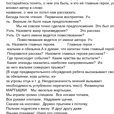
постарайтесь понять, о чем эта быль, и кто её главные герои, 
вложил автор в слово­
название, о чем он хотел нам рассказать.
Беседа после чтения. Первичное восприятие. Уч­
ль. Верным ли было наше предположение?
Мы не совсем точно сделали предположение. Это был оп
Уч­ль. Назовите жанр произведения? Это рассказ.
Уч­ль. От чьего имени ведется повествование?
Повествование ведется от имени автора. Уч­
ль. Назовите главных героев. Главные герои –
мальчик и обезьяна.А я думаю, что капитан тоже главный герой
­ Понравился рассказ? ­ Назовите главных героев рассказа? ­
Где происходит событие? ­ Какие чувства вы испытали? ­
Какие эпизоды оказались наиболее напряженными? ­ Из­
за чего мальчик совершил прыжок?
(В ходе предварительного обсуждения ребята высказывают сво
за обезьянки, из­за шляпы, из­
за угрозы отца и т. д. Неоднозначность мнений вызывает
необходимость углубленно перечитать текст). Физминутка
МАРТЫШКИ Мы ­ веселые мартышки,
Мы играем громко слишком. Все ногами топаем,
Все руками хлопаем, Надуваем щечки,
Скачем на носочках. Дружно прыгнем к потолку,
Пальчик поднесем к виску И друг другу даже
Язычки покажем! Шире рот откроем ,