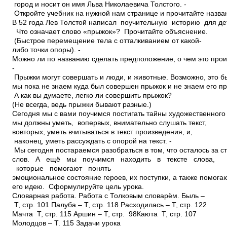
город и носит он имя Льва Николаевича Толстого. ­
Откройте учебник на нужной нам странице и прочитайте назва
В 52 года Лев Толстой написал поучительную историю для де
­ Что означает слово «прыжок»? Прочитайте объяснение.
(Быстрое перемещение тела с отталкиванием от какой­
либо точки опоры). ­
Можно ли по названию сделать предположение, о чем это про
­
Прыжки могут совершать и люди, и животные. Возможно, это 
мы пока не знаем куда был совершен прыжок и не знаем его пр
­ А как вы думаете, легко ли совершить прыжок?
(Не всегда, ведь прыжки бывают разные.)
Сегодня мы с вами поучимся постигать тайны художественного 
мы должны уметь, во­первых, внимательно слушать текст,
во­вторых, уметь вчитываться в текст произведения, и,
наконец, уметь рассуждать с опорой на текст. ­
Мы сегодня постараемся разобраться в том, что осталось за с
слов. А ещё мы поучимся находить в тексте слова,
которые помогают понять
эмоциональное состояние героев, их поступки, а также помогаю
его идею. ­ Сформулируйте цель урока.
Словарная работа. Работа с Толковым словарём. Быль –
Т, стр. 101 Палуба – Т, стр. 118 Расходилась – Т, стр. 122
Мачта ­ Т, стр. 115 Аршин – Т, стр. 98Каюта ­ Т, стр. 107
Молодцов – Т. 115 Задачи урока