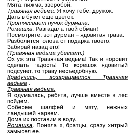
Мята, пижма, зверобой.
Травяная ведьма
. Я хочу тебе, дружок,
Дать в букет еще цветок.
Протягивает пучок дурмана
.
Ромашка
.
Разгадала твой обман!
Посмотрите, вот дурман – ядовитая трава.
Разболится голова от подарка твоего,
Забирай назад его!
(Травяная ведьма убегает.)
Ох уж эта Травяная ведьма! Так и норовит
сделать гадость! То корешок ядовитый
подсунет, то траву несъедобную.
Крадучись, возвращается Травяная
ведьма
.
Травяная ведьма.
Я одумалась, ребята, лучше вместе в лес
пойдем.
Соберем шалфей и мяту, нежных
ландышей нарвем.
Дома их поставим в воду.
Ромашка
. Поняла я, братцы, сразу хитрый
замысел ее.