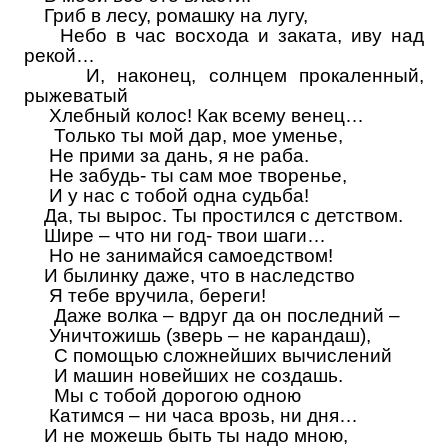
Гриб в лесу, ромашку на лугу,
Небо в час восхода и заката, иву над
рекой…
И, наконец, солнцем прокаленный,
рыжеватый
Хлебный колос! Как всему венец…
Только ты мой дар, мое уменье,
Не прими за дань, я не раба.
Не забудь- ты сам мое творенье,
И у нас с тобой одна судьба!
Да, ты вырос. Ты простился с детством.
Шире – что ни год- твои шаги…
Но не занимайся самоедством
!
И былинку даже, что в наследство
Я тебе вручила, береги
!
Даже волка – вдруг да он последний –
Уничтожишь (зверь – не карандаш),
С помощью сложнейших вычислений
И машин новейших не создашь.
Мы с тобой дорогою одною
Катимся – ни часа врозь, ни дня…
И не можешь быть ты надо мною,