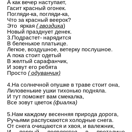
А как вечер наступает,
Гасит красный огонек.
Погляди-ка, погляди-ка,
Что за красный веерок?
Это яркая
(
гвоздика
)
Новый празднует денек.
3.Подрастет- нарядится
В беленькое платьице.
Легкое, воздушное, ветерку послушное.
А пока стоит одетый
В желтый сарафанчик,
И зовут его ребята
Просто
( одуванчик)
4.На солнечной опушке в траве стоит она,
Лиловенькие ушки тихонько подняла.
И тут поможет вам смекалка,
Все зовут цветок
(
фиалка
)
5.Нам каждому весенняя природа дорога,
Ручьями распускаются холодные снега.
От снега очищаются и хвоя, и валежник,
И первый появляется в проталине