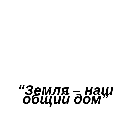
“Земля – наш
общий дом”