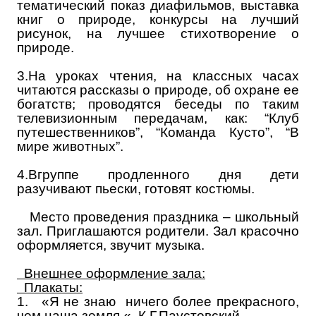
тематический показ диафильмов, выставка
книг о природе, конкурсы на лучший
рисунок, на лучшее стихотворение о
природе.
3.На уроках чтения, на классных часах
читаются рассказы о природе, об охране ее
богатств; проводятся беседы по таким
телевизионным передачам, как: “Клуб
путешественников”, “Команда Кусто”, “В
мире животных”.
4.Вгруппе продленного дня дети
разучивают пьески, готовят костюмы.
Место проведения праздника – школьный
зал. Приглашаются родители. Зал красочно
оформляется, звучит музыка.
Внешнее оформление зала:
Плакаты:
1.
«Я не знаю ничего более прекрасного,
чем наша земля «. К.Г.Паустовский.