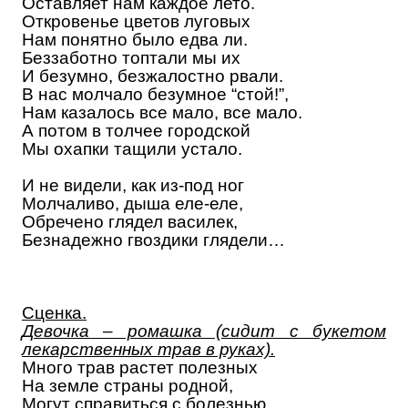
Оставляет нам каждое лето.
Откровенье цветов луговых
Нам понятно было едва ли.
Беззаботно топтали мы их
И безумно, безжалостно рвали.
В нас молчало безумное “стой!”,
Нам казалось все мало, все мало.
А потом в толчее городской
Мы охапки тащили устало.
И не видели, как из-под ног
Молчаливо, дыша еле-еле,
Обречено глядел василек,
Безнадежно гвоздики глядели…
Сценка.
Девочка – ромашка (сидит с букетом
лекарственных трав в руках).
Много трав растет полезных
На земле страны родной,
Могут справиться с болезнью