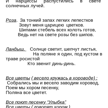
И нарциссы распустились в свете
солнечных лучей.
Роза
. За тонкий запах легких лепестков
Зовут меня царицею цветков.
Шипами стебель всех колоть готов,
Ведь нет на свете розы без шипов.
Ландыш.
Солнце светит, шепчут листья,
На поляне я один, под кустом в
траве росистой
Кто звенит динь-динь.
Все цветы
( весело кружась в хороводе) :
Собрались мы и весело заводим хоровод,
Поем мы хором песенку,
Поляна все цветет.
Все поют песенку “Улыбка”
Все цветы
( говорят хором )