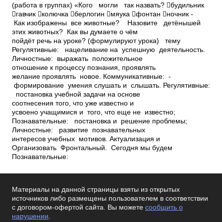
(работа в группах) «Кого могли так назвать? будильник
гавчик колючка берлогин мяука фонтан ночник ­
Как изображены все животные? ­ Назовите детёнышей
этих животных? ­ Как вы думаете о чём
пойдёт речь на уроке? (формулируют урока) тему
Регулятивные: ­ нацеливание на успешную деятельность.
Личностные: ­выражать положительное
отношение к процессу познания, проявлять
желание проявлять новое. Коммуникативные: ­
формирование умения слушать и слышать. Регулятивные:
­ постановка учебной задачи на основе
соотнесения того, что уже известно и
усвоено учащимися и того, что еще не известно;
Познавательные: ­ постановка и решение проблемы;
Личностные: ­ развитие познавательных
интересов учебных мотивов. Актуализация и
Организовать Фронтальный. Сегодня мы будем
Познавательные:
Материалы на данной страницы взяты из открытых
источников либо размещены пользователем в соответствии
с договором-офертой сайта. Вы можете
сообщить о
нарушении
.