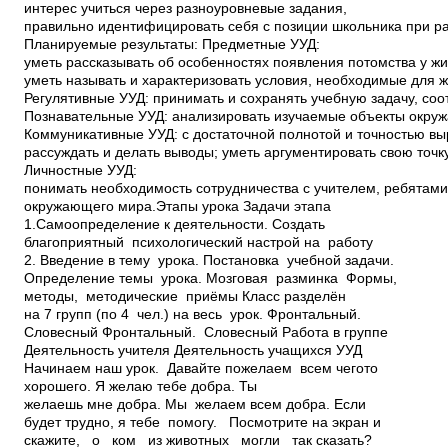
интерес учиться через разноуровневые задания,
правильно идентифицировать себя с позиции школьника при раб
Планируемые результаты: Предметные УУД:
уметь рассказывать об особенностях появления потомства у ж
уметь называть и характеризовать условия, необходимые для 
Регулятивные УУД: принимать и сохранять учебную задачу, со
Познавательные УУД: анализировать изучаемые объекты окруж
Коммуникативные УУД: с достаточной полнотой и точностью выр
рассуждать и делать выводы; уметь аргументировать свою точк
Личностные УУД:
понимать необходимость сотрудничества с учителем, ребятами
окружающего мира.Этапы урока Задачи этапа
1.Самоопределение к деятельности. Создать
благоприятный психологический настрой на работу
2. Введение в тему урока. Постановка учебной задачи.
Определение темы урока. Мозговая разминка Формы,
методы, методические приёмы Класс разделён
на 7 групп (по 4 чел.) на весь урок. Фронтальный.
Словесный Фронтальный. Словесный Работа в группе
Деятельность учителя Деятельность учащихся УУД
Начинаем наш урок. Давайте пожелаем всем чего­то
хорошего. Я желаю тебе добра. Ты
желаешь мне добра. Мы желаем всем добра. Если
будет трудно, я тебе помогу. ­ Посмотрите на экран и
скажите, о ком из животных могли так сказать?