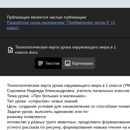
Публикация является частью публикации:
Разработка урока математики "Прибавление числа 4" (1
класс)
Технологическая карта урока окружающего мира в 1
классе.docx
Текстом
Картинками
Технологическая карта урока окружающего мира в 1 классе (У
Сорокина Надежда Александровна, учитель начальных класс
Тема урока: «Про больших и маленьких».
Тип урока: «открытие» новых знаний.
Цель: создание условия для ознакомления со способами появл
Задачи урока: выяснить одинаково или по­
разному появляется
потомство у разных групп животных; продолжить формировани
устного рассказа по рисунку, формирование навыка чтения на 