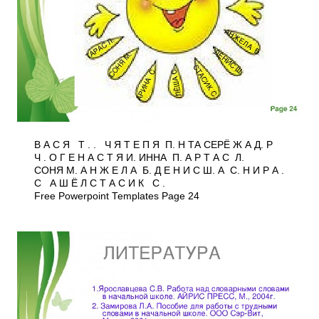
В А С Я Т . . Ч Я Т Е П Я П. Н ТА СЕРЁ Ж А Д. Р
Ч . О Г Е Н А С Т Я И. ИННА П. А Р Т А С Л.
СОНЯ М. А Н Ж Е Л А Б. Д Е Н И С Ш. А С. Н И Р А .
С А Ш Ё Л С Т А С И К С .
Free Powerpoint Templates Page 24