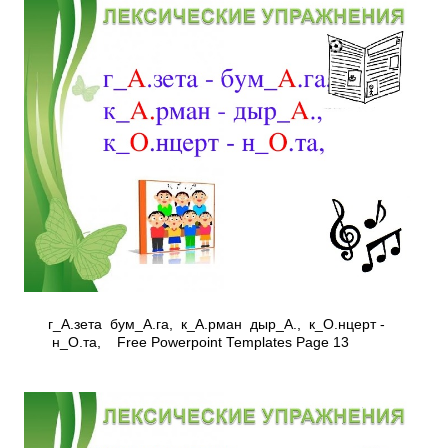
г_А.зета ­ бум_А.га, к_А.рман ­ дыр_А., к_О.нцерт ­
н_О.та, Free Powerpoint Templates Page 13