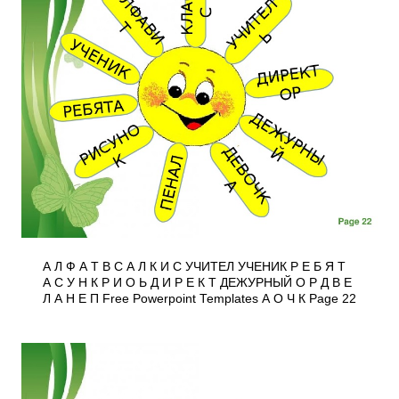
А Л Ф А Т В С А Л К И С УЧИТЕЛ УЧЕНИК Р Е Б Я Т
А С У Н К Р И О Ь Д И Р Е К Т ДЕЖУРНЫЙ О Р Д В Е
Л А Н Е П Free Powerpoint Templates А О Ч К Page 22