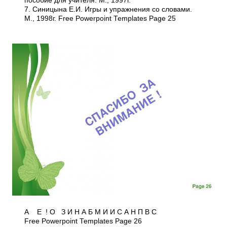
пособие для учителя. М., 1997г.
7. Синицына Е.И. Игры и упражнения со словами.
М., 1998г. Free Powerpoint Templates Page 25
А Е ! О З И Н А Б М И И С А Н П В С
Free Powerpoint Templates Page 26