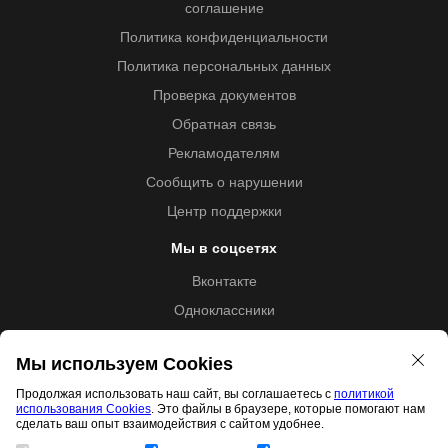
соглашение
Политика конфиденциальности
Политика персональных данных
Проверка документов
Обратная связь
Рекламодателям
Сообщить о нарушении
Центр поддержки
Мы в соцсетях
Вконтакте
Одноклассники
Youtube
Мы используем Cookies
Продолжая использовать наш сайт, вы соглашаетесь с
политикой
использования Cookies
. Это файлы в браузере, которые помогают нам
Образовательная лицензия №5257 от 09.09.2020 (Л035-
сделать ваш опыт взаимодействия с сайтом удобнее.
01253-67/00192487)