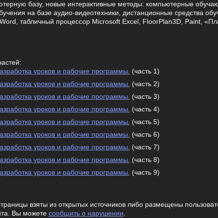
ютерную базу, новые интерактивные методы: компьютерные обуча
обучения на базе аудио-видеотехники, дистанционные средства об
 Word, табличный процессор Microsoft Excel, FloorPlan3D, Paint, «
частей:
разработка уроков и рабочие программы.
(часть 1)
разработка уроков и рабочие программы.
(часть 2)
разработка уроков и рабочие программы.
(часть 3)
разработка уроков и рабочие программы.
(часть 4)
разработка уроков и рабочие программы.
(часть 5)
разработка уроков и рабочие программы.
(часть 6)
разработка уроков и рабочие программы.
(часть 7)
разработка уроков и рабочие программы.
(часть 8)
разработка уроков и рабочие программы.
(часть 9)
траницы взяты из открытых источников либо размещены пользовате
йта. Вы можете
сообщить о нарушении
.