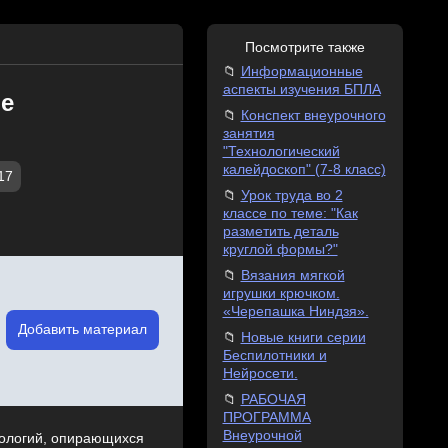
Посмотрите также
Информационные
аспекты изучения БПЛА
ие
Конспект внеурочного
занятия
"Технологический
калейдоскоп" (7-8 класс)
17
Урок труда во 2
классе по теме: "Как
разметить деталь
круглой формы?"
Вязания мягкой
игрушки крючком.
«Черепашка Ниндзя».
Добавить материал
Новые книги серии
Беспилотники и
Нейросети.
РАБОЧАЯ
ПРОГРАММА
Внеурочной
нологий, опирающихся