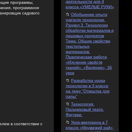
деятельности для 4
ющие программы,
класса «УМЕЛЫЕ РУКИ»
учения, программное
Планировщик садового
Обобщение опыта
учителя технологии.
Раздел 3. Технологии
обработки материалов и
пищевых продуктов
Тема: Общие свойства
текстильных
материалов.
Практическая работа
«Изучение свойств
тканей». «Валяние», 36
урок
Разработка урока
технологии в 3 классе
на тему "Открытка для
папы"
Технология.
Пальчиковый театр.
Фигурки.
Урок-викторина в 7
лем в соответствии с
классе «Медвежий рай»,