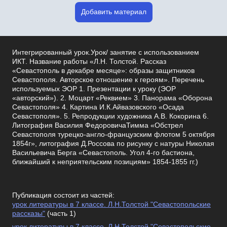
Добавить материал
Интегрированный урок.Урок/ занятие с использованием
ИКТ. Название работы «Л.Н. Толстой. Рассказ
«Севастополь в декабре месяце»: образы защитников
Севастополя. Авторское отношение к героям». Перечень
используемых ЭОР 1. Презентации к уроку (ЭОР
«авторский»). 2. Моцарт «Реквием» 3. Панорама «Оборона
Севастополя» 4. Картина И.К.Айвазовского «Осада
Севастополя». 5. Репродукции художника А.В. Кокорина 6.
Литография Василия ФедоровичаТимма «Обстрел
Севастополя турецко-англо-французским флотом 5 октября
1854г», литография Д.Россова по рисунку с натуры Николая
Васильевича Берга «Севастополь. Угол 4-го бастиона,
ближайший к неприятельским позициям» 1854-1855 гг.)
Публикация состоит из частей:
урок литературы в 7 классе. Л.Н.Толстой "Севастопольские
рассказы"
(часть 1)
урок литературы в 7 классе. Л.Н.Толстой "Севастопольские