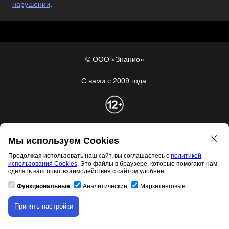
нарушении
.
© ООО «Знанио»
С вами с 2009 года.
О портале
Мы используем Cookies
Сведения об организации
Продолжая использовать наш сайт, вы соглашаетесь с
политикой
Пользовательское
использования Cookies
. Это файлы в браузере, которые помогают нам
соглашение
сделать ваш опыт взаимодействия с сайтом удобнее.
Политика конфиденциальности
Функциональные
Аналитические
Маркетинговые
Политика персональных данных
Принять настройки
Скачивание материала доступно только для
Проверка документов
авторизованных пользователей.