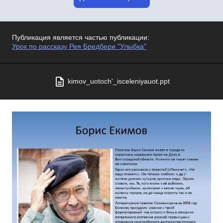
Публикация является частью публикации:
Урок по рассказу Рея Бредбери "Улыбка"
kimov_uotoch'_isceleniyauot.ppt