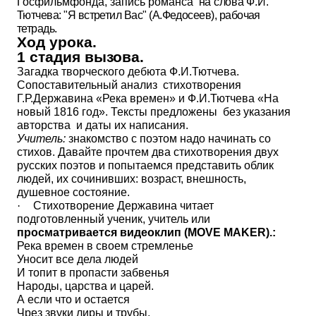
Госфильмфонда, запись романса
на слова Ф.И.
Тютчева: "Я встретил Вас" (А.Федосеев), рабочая
тетрадь.
Ход урока.
1 стадия вызова.
Загадка творческого дебюта Ф.И.Тютчева.
Сопоставительный анализ стихотворения
Г.Р.Державина «Река времен» и Ф.И.Тютчева «На
новый 1816 год». Тексты предложены без указания
авторства и даты их написания.
Учитель:
знакомство с
поэтом надо начинать со
стихов. Давайте прочтем два стихотворения двух
русских поэтов и попытаемся представить облик
людей, их сочинивших: возраст, внешность,
душевное состояние.
·
Стихотворение Державина читает
подготовленный ученик, учитель или
просматривается видеоклип (
MOVE
MAKER
).:
Река времен в своем стремленье
Уносит все дела людей
И топит в пропасти забвенья
Народы, царства и царей.
А если что и остается
Чрез звуки лиры и трубы,