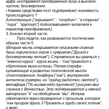
арфа -инструмент преоб
ражения души в высокое,
чистое, бессмертное.
• Какими
cpe
дствами
поэт подчёркивает значимость
происходящего ?
Аллитерация ("взрывает" - "скорбит"- "в струнах" -
"лира"
"грустит") подготавливает читателя к
таинству преображения.)
3.
Анализ второй части.
- Проследите, как развиваются поэтические
образы части
II
.
(
Вторая часть открывается описанием слияния
души лирического
героя с сумраком ("Душой к
бессмертному летим!"). Стремление вы
рваться с
"земного круга"- круга жизни - "сна"приводит к
обрете­
нию мига истины. Пятая строфа -
кульминация в развитии поэтиче­
ской мысли
стихотворения. Анафора ("как"), внутренняя
антитеза
(сумерки, но "сердцу радостно, светло!"),
метафора ("По жилам небо
протекло!") рисуют миг
слияния с Вечностью. Это подчёркивается и
сменой
авторского "я" на обобщённое "мы". Истина
обретается через
примирение с прошлым, которое
"как призрак друга, // Прижать к
груди своей хотим",
и веру: