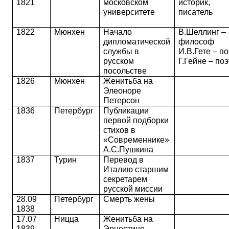
1821
московском
историк,
университете
писатель
1822
Мюнхен
Начало
В.Шеллинг –
дипломатической
философ
службы в
И.В.Гете – по
русском
Г.Гейне – поэ
посольстве
1826
Мюнхен
Женитьба на
Элеоноре
Петерсон
1836
Петербург
Публикации
первой подборки
стихов в
«Современнике»
А.С.Пушкина
1837
Турин
Перевод в
Италию старшим
секретарем
русской миссии
28.09
Петербург
Смерть жены
1838
17.07
Ницца
Женитьба на
1839
Эрнестине