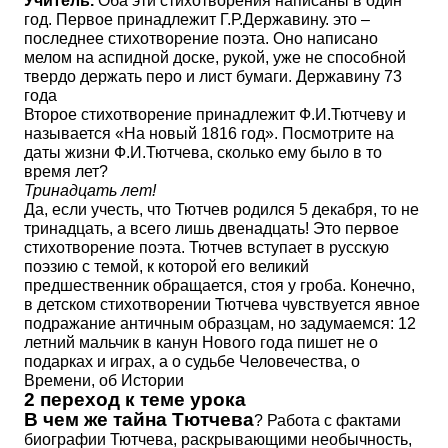
Учитель.
Оба эти стихотворения написаны в один
год. Первое принадлежит Г.Р.Державину. это –
последнее стихотворение поэта. Оно написано
мелом на аспидной доске, рукой, уже не способной
твердо держать перо и лист бумаги. Державину 73
года
Второе стихотворение принадлежит Ф.И.Тютчеву и
называется «На новый 1816 год». Посмотрите на
даты жизни Ф.И.Тютчева, сколько ему было в то
время лет?
Тринадцать лет!
Да, если учесть, что Тютчев родился 5 декабря, то не
тринадцать, а всего лишь двенадцать! Это первое
стихотворение поэта. Тютчев вступает в русскую
поэзию с темой, к которой его великий
предшественник обращается, стоя у гроба. Конечно,
в детском стихотворении Тютчева чувствуется явное
подражание античным образцам, но задумаемся: 12
летний мальчик в канун Нового года пишет не о
подарках и играх, а о судьбе Человечества, о
Времени, об Истории
2 переход к теме урока
В чем же тайна Тютчева
? Работа с фактами
биографии Тютчева, раскрывающими необычность,