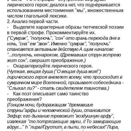
лирического ге­роя; диалога нет, что подчёркивается
использованием местоимения "мы", множественным
числом глагольной лексики.
2.
Анализ первой части.
- Выделите характерные образы тютчевской поэзии
в пер­вой строфе. Прокомментируйте их.
("Сумрак", "полуночь", "сон"-это грань перехода дня в
ночь, "сна" ем
"звон". Именно "сумрак", "полуночь"
становятся активным действую А
щим началом:
"...полуночь, ненароком, //Дремавших струн встрево
жит сон", свершит преображение.)
-
Охарактеризуйте лирического героя.
(
Чуткая, вещая душа ("О вещая душа моя!")
лирического героя вне
млет всему, что происходит в
сумрачном мире Вселенной, призывает
собеседника
-
"Слыхал ли?" - стать свидетелем таинства.)
-
Как поэт описывает само таинство
преображения?
(Гонцом ночи, будоражащим "дремавшие
струны"арфы и человеческой души, становится
Зефир: его дыхание тревожит "воздушную ар­
фу",
извлекая "то потрясающие звуки, // То замирающие
вдруг..."
h
"лира//Грустит, в пыли, по небесах!"Лира,