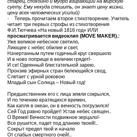
старец, спокойно и мудро взирающий на мирскую
суету. Ему некуда спешить, он знает цену жизни,
цену всех человеческих усилий)
·
Теперь прочитаем второе стихотворение. Учитель
читает три первых строфы из стихотворения
Ф.И.Тютчева «На новый 1816 год» ИЛИ
просматривается видеоклип (
MOVE
MAKER
).:
Уже великое небесное светило,
Лиющее с небес обилие и свет,
Начертанным путем годичный круг свершило
И в ново поприще в величии грядет!-
И се! Одеянный блистательной зарею,
Пронзив эфирных стран белеющийся свод,
Слетает с урной роковою
Младый сын Солнца – Новый год!
Предшественник его с лица земли сокрылся,
И по течению вратящихся времен,
Как капля в океан, он в вечность погрузился!
Сей Год равно пройдет! Устав небес священ..
О Время! Вечности подвижное зерцало!-
Все рушится, падет под дланию твоей!..
Сокрыт предел твой и начало
От слабых смертного очей!..