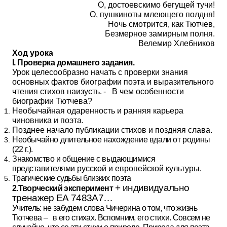
О, достоевскимо бегущей тучи!
О, пушкиноты млеющего полдня!
Ночь смотрится, как Тютчев,
Безмерное замирным полня.
Велемир Хлебников
Ход урока
I
. Проверка домашнего задания.
Урок целесообразно начать с проверки знания
основных фактов
биографии поэта и выразительного
чтения стихов наизусть.
- В чем особенности
биографии Тютчева?
Необычайная одаренность и ранняя карьера
чиновника и поэта.
Позднее начало публикации стихов и поздняя слава.
Необычайно длительное нахождение вдали от родины
(22 г.).
Знакомство и общение с выдающимися
представителями
русской и европейской культуры.
Трагические судьбы близких поэта
+
индивидуально
2.Творческий эксперимент
тренажер ЕА 7483А7…
Учитель: не забудем слова Чичерина о том, что жизнь
Тютчева – в его стихах. Вспомним, его стихи. Совсем не