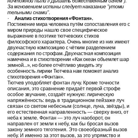
ничтожной пыли // Дышать божест
венным огнём").
За мгновением истины следует наказание "утоми­
тельными снами".
·
Анализ стихотворения «Фонтан».
Постижение мира человека путём сопоставления его с
миром при­
роды нашло свое специфическое
выражение в поэтике тютчевских стихов
философского характера. Очень многие из них имеют
двух­
частную композицию с чётким разделением
содержания по строфам.
Двухчастная композиция
намечена и в стихотворении «Как океан объемлет шар
земной...», но более отчётливо увидеть эту
особенность ли­
рики Тютчева нам поможет анализ
стихотворения «Фонтан».
Тютчев уподобляет фонтан лучу. Кроме точности
описания, это
сравнение придаёт первой строфе
особое звучание, создаёт нужную:
лирическую
напряжённость: ведь в традиционном пейзаже луч
свя­зан со светом небесным (солнце, луна, звёзды), и
его естественная направленность — сверху вниз, от
неба к земле. Фонтан — это луч наоборот, он
направлен от земли к небу, как бы бросая вызов
зако­ну земного тяготения. Это своеобразный вызов
небу. И именно за этот вызов, за это упрямство и