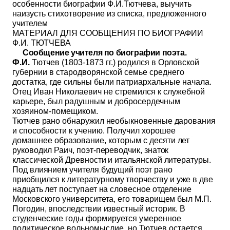
особенности биографии Ф.И.Тютчева, выучить
наизусть стихотворение из списка, предложенного
учителем
МАТЕРИАЛ ДЛЯ СООБЩЕНИЯ ПО БИОГРАФИИ
Ф.И. ТЮТЧЕВА
Сообщение учителя по биографии поэта.
Ф.И.
Тютчев (1803-1873 гг.) родился в Орловской
губернии в стародворянской семье среднего
достатка, где сильны были патри­архальные начала.
Отец Иван Николаевич не стремился к служеб­ной
карьере, был радушным и добросердечным
хозяином-помещиком.
Тютчев рано обнаружил необыкновенные дарования
и способно­
сти к учению. Получил хорошее
домашнее образование, которым с
десяти лет
руководил Раич, поэт-переводчик, знаток
классической Древности и итальянской литературы.
Под влиянием учителя буду­
щий поэт рано
приобщился к литературному творчеству и уже в две­
надцать лет поступает на словесное отделение
Московского универ­ситета, его товарищем был М.П.
Погодин, впоследствии известный
историк. В
студенческие годы формируется умеренное
политиче­ское вольномыслие, но Тютчев остается