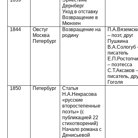
Дернберг
Уход в отставку
Возвращение в
Мюнхен
1844
Овстуг
Возвращение на
П.А.Вяземск
Москва
родину
– поэт, друг
Петербург
Пушкина
В.А.Сологуб 
писатель
Е.П.Ростопч
– поэтесса
С.Т.Аксаков 
писатель, др
Гоголя
1850
Петербург
Статья
Н.А.Некрасова
«русские
второстепенные
поэты» (с
публикацией 22
стихотворений)
Начало романа с
Денисьевой