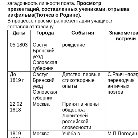
загадочность личности поэта.
Просмотр
презентаций, составленных учениками, отрывка
из фильма(Тютчев о Родине).
В процессе просмотра презентации учащиеся
составляют таблицу
Даты
Города
События
Знакомства
встречи
05.1803
Овстуг
рождение
Брянский
уезд
Орловская
губерния
До
Овстуг
Детство, первые
С.Раич –поэт
1819 г
Брянский
стихотворные
переводчик
уезд
опыты
античных
Орловская
поэтов
губерния
22.02
Москва
Принят в члены
1818
общества
Любителей
российской
словесности
1819-
Москва
Учёба в
М.П.Погодин