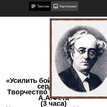
Текстом
Картинками
«Усилить бой бестрепетных
сердец...»
Творчество Ф.И.Тютчева и
А.А.Фета
(3 часа)