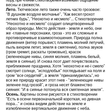
пору, при чтении стихотворения возникает ощущение
весны и свежести.
Лето.
Тютчевское лето также очень часто грозовое:
"В душном
воздухе молчанье", "Как весел грохот
летних бурь", "Неохотно и не­
смело"... Стихотворение
"Неохотно и несмело" создает олицетво­ренный
образ природы. Место действия - земля и небо, они
же -главные персонажи, гроза - это их сложные и
противоречивые взаимоотношения. Природа полна
движения (ветер порывист, пла­мень молний летучий,
пыль вихрем летит, земля в смятении), полна звуков
(гром гремит, раскаты громовые), красок
(зеленеющие ни­вы, синяя молния, пламень белый,
земля в сиянье). И снова поэт
дает почувствовать
приближение праздника. Хотя "неохотно и не-
i
смело"
смотрит солнце, "исподлобья" поглядывает на поля и
гром
"все сердитей", а земля "принахмурилась", но
все же природу красит
этот гнев - "зеленеющие нивы
зеленее под грозой", и гроза несет блаженство
сияния: "И в сиянье потонула вся смятенная земля".
Осень.
Картины осени рисуются в стихотворении
"Есть в осени
первоначальной короткая, но дивная
пора..." и снова видим дейст­вие на земле и
излюбленное вертикальное движение с неба.