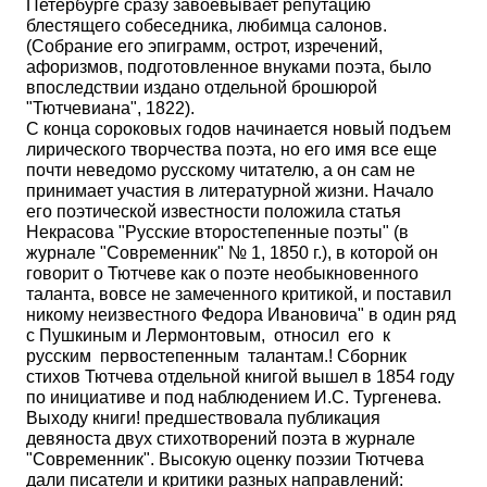
Петербурге сразу завоевывает репутацию
блестящего собеседника, любимца салонов.
(Собрание его эпиграмм, острот, изречений,
афоризмов, подготовленное внуками поэта, было
впоследствии из­дано отдельной брошюрой
"Тютчевиана", 1822).
С конца сороковых годов начинается новый подъем
лирическо­го творчества поэта, но его имя все еще
почти неведомо русскому читателю, а он сам не
принимает участия в литературной жизни. Начало
его поэтической известности положила статья
Некрасова "Русские второстепенные поэты" (в
журнале "Современник" № 1, 1850 г.), в которой он
говорит о Тютчеве как о поэте необыкновен­ного
таланта, вовсе не замеченного критикой, и поставил
никому неизвестного Федора Ивановича" в один ряд
с Пушкиным и Лермонтовым, относил его к
русским первостепенным талантам.! Сборник
стихов Тютчева отдельной книгой вышел в 1854 году
по инициативе и под наблюдением И.С. Тургенева.
Выходу книги! предшествовала публикация
девяноста двух стихотворений поэта в журнале
"Современник". Высокую оценку поэзии Тютчева
дали пи­сатели и критики разных направлений: