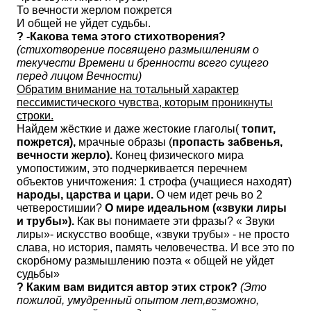
То вечности жерлом пожрется
И общей не уйдет судьбы.
? -Какова тема этого стихотворения?
(стихотворение посвящено размышлениям о
текучести Времени и бренности всего сущего
перед лицом Вечности)
Обратим внимание на тотальный характер
пессимистического чувства, которым проникнуты
строки.
Найдем жёсткие и даже жестокие глаголы(
топит,
пожрется),
мрачные образы (
пропасть забвенья,
вечности жерло).
Конец физического мира
умопостижим, это подчеркивается перечнем
объектов уничтожения: 1 строфа (учащиеся находят)
народы, царства и цари.
О чем идет речь во 2
четверостишии?
О мире идеальном («звуки лиры
и трубы»).
Как вы понимаете эти фразы? « Звуки
лиры»- искусство вообще, «звуки трубы» - не просто
слава, но история, память человечества. И все это по
скорбному размышлению поэта « общей не уйдет
судьбы»
? Каким вам видится автор этих строк?
(Это
пожилой, умудренный опытом лет,возможно,