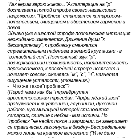
"Как верим верою живою... "Аллитерация на "р"
достигает в пятой
строфе своего наивысшего
напряжения. "Проблеск" становится ка­
тарсисом-
потрясением, очищением и обретением гармонии и
покоя.
Однако уже в шестой строфе поэтическая интонация
неожиданно
изменяется. Движение души "к
бессмертному", к проблеску сменяется
стремительным падением в земной круг жизни - в
"волшебный сон".
Постоянный звук "р",
подчёркивавший неожиданность, исключитель
ность
переживаемого, к последней строфе иссякает и
исчезает со­всем, сменяясь "м", "с", "ч", нагнетая
ощущение усталости, утомле­
ния.)
- Что же такое"проблеск"?
(Перед нами как бы "перевёрнутая"
аристотелевская трагедия.
"Арфы лёгкий звон"
пробуждает к внутренней, глубинной, духовной
работе, кульминацией которой становится
катарсис, слияние с небом
- миг истины. Но
"проблеск "не несёт покоя и гармонии, он завершает­
ся трагически: заглянуть в бездну- Беспредельное
можно лишь на
краткое мгновение ("И не дано