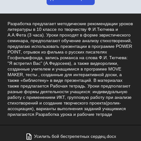
Разработка предлагает методические рекомендации уроков
литературы в 10 классе по творчеству Ф.И.Тютчева и
А.А.Фета (3 часа). Уроки проходят в форме эвристического
семинара, предполагают обучение анализу стихотворений,
предлагаю использовать презентации в программе POWER
POINT, отрывок из фильма о русских писателях
Госфильмфонда, запись романса на слова Ф.И. Тютчева:
"Я встретил Вас" (А.Федосеев), а также видеоролики,
созданные учителем и учащимися в программе MOVE
MAKER, тесты , созданные для интерактивной доски, а
также «библиотеку» в виде презентаций. В материалах
также предлагается Рабочая тетрадь. Уроки предполагают
разные формы деятельности учащихся: индивидуальную
работу с применением ИКТ, групповую работу при анализе
стихотворений и создание творческого проекта(ролик-
ассоциация), варианты выполнения заданий учащимися
прилагаются.Разработка урока и рабочие тетради
Усилить бой бестрепетных сердец.docx