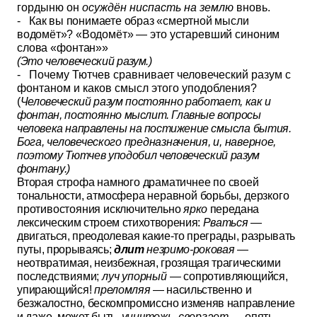
гордыню он
осуждён ниспасть на землю
вновь.
-
Как вы понимаете образ «смертной мысли
водомёт»? «Во
домёт» — это устаревший синоним
слова «фонтан»»
(Это человеческий разум.)
- Почему Тютчев сравнивает человеческий разум с
фонтаном и каков смысл этого уподобления?
(
Человеческий разум постоянно работает, как и
фонтан, посто
янно мыслит. Главные вопросы
человека направлены на постижение
смысла бытия.
Бога, человеческого предназначения, и, наверное,
по
этому Тютчев уподобил человеческий разум
фонтану.)
Вторая строфа намного драматичнее по своей
тональности, атмосфера неравной борьбы, дерзкого
противостояния исключительно
яр
ко
передана
лексическим строем стихотворения:
Рваться
—
двигаться, преодолевая какие-то преграды, разрывать
путы, прорываясь;
длит
незримо-роковая
—
неотвратимая, неизбежная, грозящая трагическими
последствиями;
луч упорный
— сопротивляющийся,
упирающийся!
преломляя
— насильственно и
безжалостно, бескомпромиссно изменяв
направление
и даже, может быть,
уничтожь, свергает —
опять