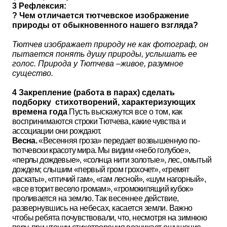
3 Рефлексия:
? Чем отличается тютчевское изображение
природы от обыкновенного нашего взгляда?
Тютчев изображает природу не как фотограф, он
пытается понять душу природы, услышать ее
голос. Природа у Тютчева –живое, разумное
существо.
4 Закрепление (работа в парах) сделать
подборку стихотворений, характеризующих
времена года
Пусть выскажутся все о том, как
воспринимаются
строки Тютчева, какие чувства и
ассоциации они рождают.
Весна.
«Весенняя гроза» передает возвышенную по-
тютчевски
красоту мира. Мы видим «небо голубое»,
«перлы дождевые», «солн­
ца нити золотые», лес, омытый
дождем; слышим «первый гром гро
хочет», «гремят
раскаты», «птичий гам», «гам лесной», «шум нагор­
ный»,
«все вторит весело громам», «громокипящий кубок»
проливает
ся на землю. Так весеннее действие,
развернувшись на небесах,
касается земли. Важно
чтобы ребята почувствовали, что, несмотря
на зимнюю