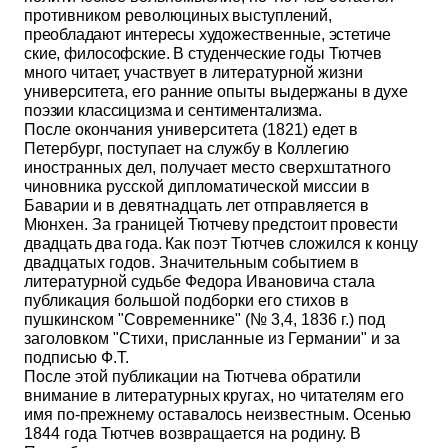
противником революци
ных выступлений,
преобладают интересы художественные, эстетиче­
ские, философские. В студенческие годы Тютчев
много читает, уча­
ствует в литературной жизни
университета, его ранние опыты вы­
держаны в духе
поэзии классицизма и сентиментализма.
После окончания университета (1821) едет в
Петербург, посту­пает на службу в Коллегию
иностранных дел, получает место сверхштатного
чиновника русской дипломатической миссии в
Баварии и в девятнадцать лет отправляется в
Мюнхен. За границей
Тютчеву предстоит провести
двадцать два года.
Как поэт Тютчев сложился к концу
двадцатых годов. Значи­тельным событием в
литературной судьбе Федора Ивановича стала
публикация большой подборки его стихов в
пушкинском "Совре­меннике" (№ 3,4, 1836 г.) под
заголовком "Стихи, присланные из Германии" и за
подписью Ф.Т.
После этой публикации на Тютчева обратили
внимание в лите­
ратурных кругах, но читателям его
имя по-прежнему оставалось не­
известным. Осенью
1844 года Тютчев возвращается на родину. В