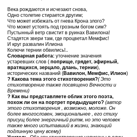
Века рождаются и исчезают снова,
Одно столетие стирается другим;
Что может избежать от гнева Крона злого?
Что может устоять под грозным богом сим?
Пустынный ветр свистит в руинах Вавилона!
Стадятся звери там, где процветал Мемфис!
И круг развалин Илиона
Колючи тернии обвились!..
Словарная работа:
уточнение значения
устаревших слов (
поприще, грядет, эфирный,
вратящихся, зерцало, длань, тернии
),
исторических названий (
Вавилон, Мемфис, Илион
)
? Какова тема этого стихотворения?
( Это
стихотворение также посвящено Вечности и
Времени)
? Как вы представляете облик этого поэта,
похож ли он на портрет предыдущего?
(автор
этого стихотворения , возможно, моложе. Он
более многословен, эмоциональнее , его стиху
присущ более энергичный ритм, но это человек
также много испытавший в жизни, знающий
подлинную цену всему)