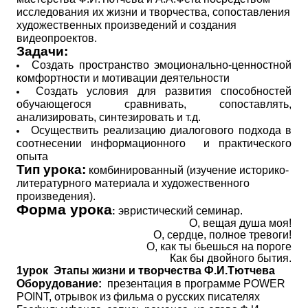
исследования их жизни и творчества, сопоставления
художественных произведений и создания
видеопроектов.
Задачи:
Создать пространство эмоционально-ценностной
комфортности и мотивации деятельности
Создать условия для развития способностей
обучающегося сравнивать, сопоставлять,
анализировать, синтезировать и т.д.
Осуществить реализацию диалогового подхода в
соотнесении информационного и практического
опыта
Тип урока:
комбинированный (изучение историко-
литературного материала и художественного
произведения).
Форма урока
эвристический семинар.
:
О, вещая душа моя!
О, сердце, полное тревоги!
О, как ты бьешься на пороге
Как бы двойного бытия.
1урок Этапы жизни и творчества Ф.И.Тютчева
Оборудование:
презентация в программе P
OWER
POINT
, отрывок из фильма о русских писателях