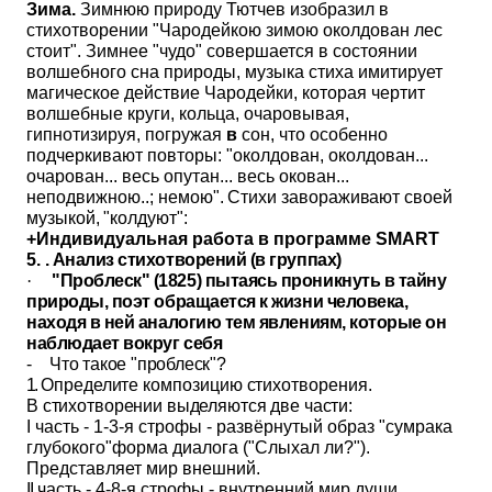
Зима.
Зимнюю природу Тютчев изобразил в
стихотворении "Чародейкою зимою околдован лес
стоит". Зимнее "чудо" совершается в состоянии
волшебного сна природы, музыка стиха имитирует
магическое действие Чародейки, которая чертит
волшебные круги, кольца, очаровывая,
гипнотизируя, погружая
в
сон, что особенно
подчеркивают повторы: "околдован, околдован...
очарован... весь опутан... весь окован...
неподвижною..;
немою". Стихи завораживают своей
музыкой, "колдуют":
+Индивидуальная работа в программе SMART
5.
. Анализ стихотворений (в группах)
·
"Проблеск"
(1825) пытаясь проникнуть в тайну
природы, поэт обращается к жизни человека,
находя в ней аналогию тем явлениям, которые он
наблюдает вокруг себя
-
Что такое "проблеск"?
1.
Определите композицию стихотворения.
В стихотворении выделяются две части:
I
часть - 1-3-я строфы - развёрнутый образ "сумрака
глубокого"форма диалога ("Слыхал ли?").
Представляет мир внешний.
II
часть - 4-8-я строфы - внутренний мир души