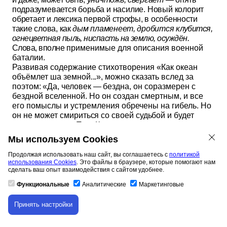
подра
зумевается борьба и насилие. Новый колорит
обретает и лексика пер
вой строфы, в особенности
такие слова, как
дым пламенеет, дробится
клубится,
огнецветная пыль, ниспасть на землю, осуждён.
Слова, вполне
применимые для описания военной
баталии.
Развивая содержание стихотворения «Как океан
объёмлет ша
земной...», можно сказать вслед за
поэтом: «Да, человек — бездна,
он соразмерен с
бездной вселенной. Но он создан смертным, и все
его помыслы и устремления обречены на гибель. Но
он не может
смириться со своей судьбой и будет
всегда спорить с Тем, Кто
co
з
дал его таким; никогда
не примет он своей участи смиренно, какие бы
Мы используем Cookies
бесплодным и бессмысленным ни был его бунт. И
это одна тайн человека — "закон непостижимый"».
Продолжая использовать наш сайт, вы соглашаетесь с
политикой
использования Cookies
. Это файлы в браузере, которые помогают нам
рваться с "земного круга"- круга жизни -
сделать ваш опыт взаимодействия с сайтом удобнее.
"сна"приводит к обрете­
нию мига истины. Пятая
строфа - кульминация в развитии поэтиче­
ской
Функциональные
Аналитические
Маркетинговые
мысли стихотворения. Анафора ("как"), внутренняя
антитеза
(сумерки, но "сердцу радостно, светло!"),
Принять настройки
Скачивание материала доступно только для
метафора ("По жилам небо
протекло!") рисуют миг
авторизованных пользователей.
слияния с Вечностью. Это подчёркивается и
сменой