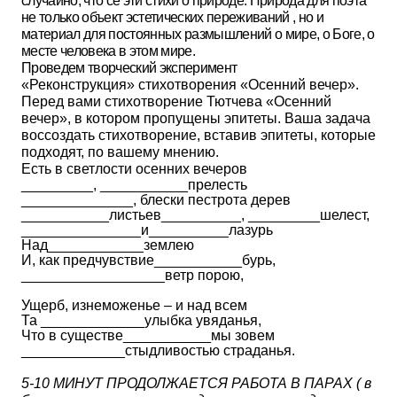
случайно, что се эти стихи о природе. Природа для поэта
не только объект эстетических переживаний , но и
материал для постоянных размышлений о мире, о Боге, о
месте человека в этом мире.
Проведем творческий эксперимент
«Реконструкция» стихотворения «Осенний вечер».
Перед вами стихотворение Тютчева «Осенний
вечер», в котором пропущены эпитеты. Ваша задача
воссоздать стихотворение, вставив эпитеты, которые
подходят, по вашему мнению.
Есть в светлости осенних вечеров
_________, ___________прелесть
______________, блески пестрота дерев
___________листьев__________, _________шелест,
_______________и__________лазурь
Над____________землею
И, как предчувствие___________бурь,
__________________ветр порою,
Ущерб, изнеможенье – и над всем
Та _____________улыбка увяданья,
Что в существе___________мы зовем
_____________стыдливостью страданья.
5-10 МИНУТ ПРОДОЛЖАЕТСЯ РАБОТА В ПАРАХ ( в