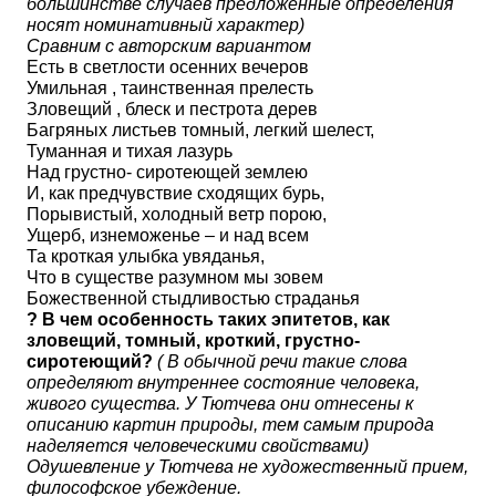
большинстве случаев предложенные определения
носят номинативный характер)
Сравним с авторским вариантом
Есть в светлости осенних вечеров
Умильная , таинственная прелесть
Зловещий , блеск и пестрота дерев
Багряных листьев томный, легкий шелест,
Туманная и тихая лазурь
Над грустно- сиротеющей землею
И, как предчувствие сходящих бурь,
Порывистый, холодный ветр порою,
Ущерб, изнеможенье – и над всем
Та кроткая улыбка увяданья,
Что в существе разумном мы зовем
Божественной стыдливостью страданья
? В чем особенность таких эпитетов, как
зловещий, томный, кроткий, грустно-
сиротеющий?
( В обычной речи такие слова
определяют внутреннее состояние человека,
живого существа. У Тютчева они отнесены к
описанию картин природы, тем самым природа
наделяется человеческими свойствами)
Одушевление у Тютчева не художественный прием,
философское убеждение.