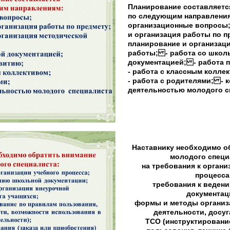
Планирование составляетс
по следующим направлени
организационные вопросы
и организация работы по п
планирование и организац
работы; - работа со школ
документацией; - работа 
- работа с классным колле
- работа с родителями; - к
деятельностью молодого сп
Наставнику необходимо о
молодого специ
на требования к органи
процесса
требования к веден
документац
формы и методы организ
деятельности, досуг
ТСО (инструктировани