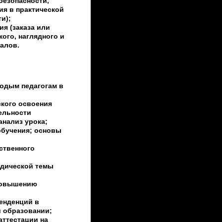
безопасности,
я в практической
и);
я (заказа или
ого, наглядного и
алов.
одым педагогам в
ского освоения
ельности
анализ урока;
бучения; основы
ственного
дической темы
повышению
енденций в
и образовании;
аттестации на