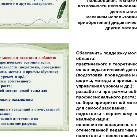
пользования, технике 
возможности использовани
деятельност
механизм использовани
приобретения) дидактическ
других матери
Обеспечить поддержку мол
области:
практического и теоретиче
основ педагогической деят
(подготовка, проведение и 
формы, методы и приемы о
управления уроком и др.);
разработки программы соб
профессионального роста;
выбора приоритетной мето
для самообразования;
подготовки к первичному 
квалификации;
освоения инновационных т
отечественной педагогике 
подготовки к предстоящей 