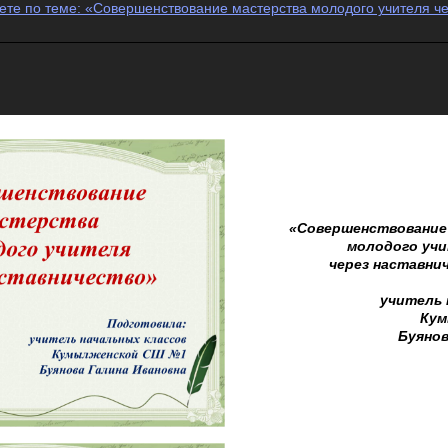
ете по теме: «Совершенствование мастерства молодого учителя че
«Совершенствование
молодого уч
через наставни
учитель 
Кум
Буянов