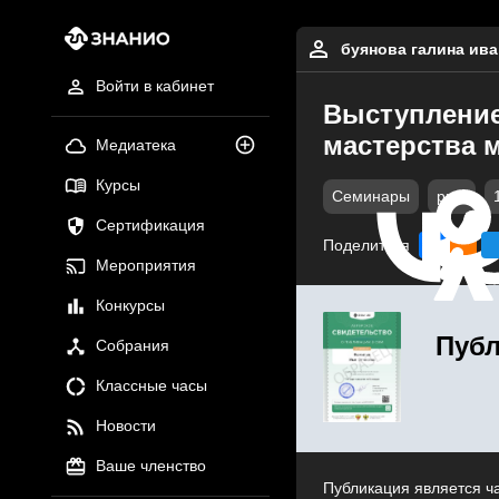
буянова галина ив
Войти в кабинет
Выступление
мастерства 
Медиатека
Курсы
Семинары
pptx
Сертификация
Поделиться
Мероприятия
Конкурсы
Публ
Собрания
Классные часы
Новости
Ваше членство
Публикация является ч