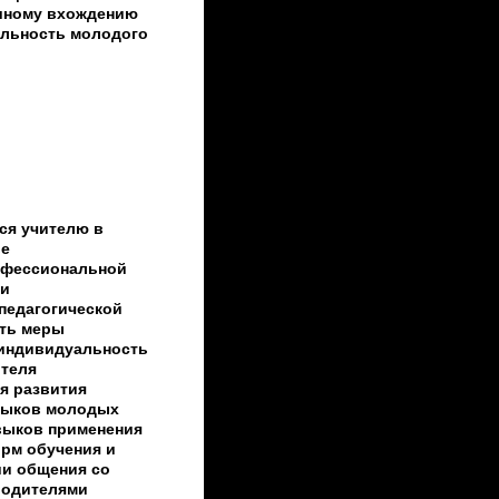
шному вхождению
льность молодого
ся учителю в
ве
офессиональной
ки
педагогической
ять меры
индивидуальность
ителя
я развития
выков молодых
авыков применения
рм обучения и
ии общения со
родителями