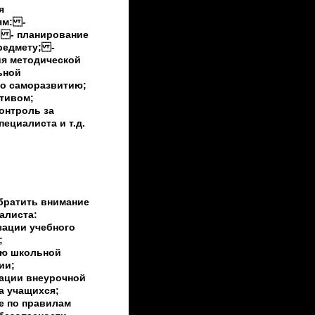
я
ям: -
; - планирование
редмету; -
ия методической
ьной
по саморазвитию;
ктивом;
онтроль за
ециалиста и т.д.
братить внимание
алиста:
зации учебного
;
ию школьной
ии;
ации внеурочной
а учащихся;
е по правилам