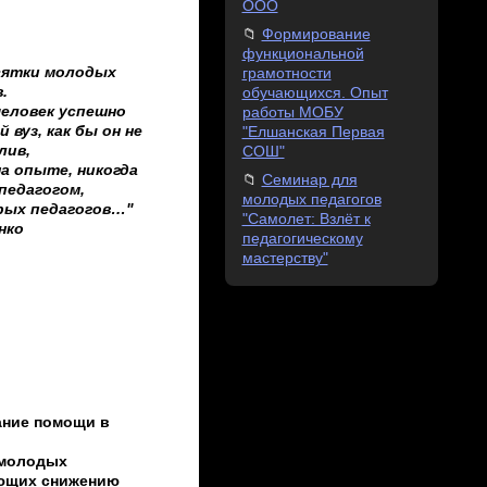
ООО
Формирование
функциональной
сятки молодых
грамотности
.
обучающихся. Опыт
человек успешно
работы МОБУ
 вуз, как бы он не
"Елшанская Первая
лив,
СОШ"
на опыте, никогда
Семинар для
педагогом,
молодых педагогов
арых педагогов…"
"Самолет: Взлёт к
нко
педагогическому
мастерству"
ание помощи в
 молодых
ующих снижению