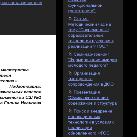
рез наставничество»
функциональной
грамотности".
Статья:
Методический час на
тему "Современные
образовательные
технологии в условиях
реализации ФГОС."
Семинар-тренинг
"Формирование имиджа
молодого педагога"
 мастерства
Организация
ителя
тьюторского
чество»
сопровождения в ДОО
Подготовила:
начальных классов
Презентация
ылженской СШ №1
"Смысловое чтение:
а Галина Ивановна
содержание и структура"
Поиск и внедрение
инновационных
технологий в условиях
реализации
обновленного ФГОС