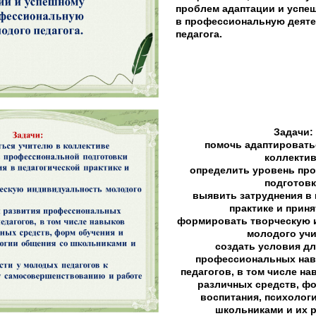
проблем адаптации и успе
в профессиональную деяте
педагога.
Задачи:
помочь адаптировать
коллекти
определить уровень пр
подготов
выявить затруднения в 
практике и прин
формировать творческую 
молодого уч
создать условия дл
профессиональных на
педагогов, в том числе н
различных средств, фо
воспитания, психолог
школьниками и их 