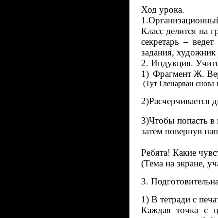
Ход урока.
1.Организационный
Класс делится на г
секретарь – ведет
задания, художник 
2. Индукция. Учите
1)
Фрагмент Ж. Ве
 (Тут Гленарван снова 
2)Расчерчивается д
3)Чтобы попасть в
затем повернув на
Ребята! Какие чувс
(Тема на экране, у
3. Подготовительна
1) В тетради с печ
Каждая точка с ц