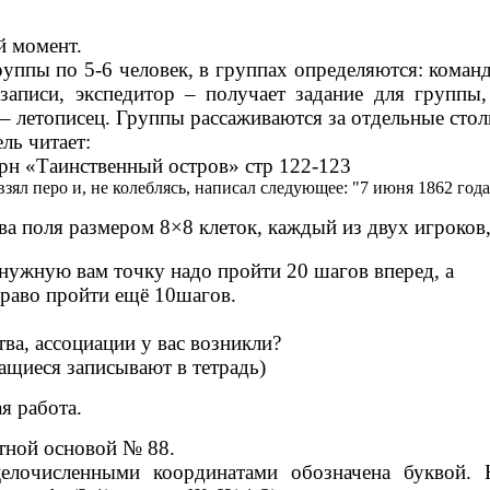
 момент.
руппы по 5-6 человек, в группах определяются: коман
 записи, экспедитор – получает задание для группы,
– летописец. Группы рассаживаются за отдельные стол
ль читает:
рн «Таинственный остров» стр 122-123
взял перо и, не колеблясь, написал следующее: "7 июня 1862 год
ва поля размером 8×8 клеток, каждый из двух игроков,
 нужную вам точку надо пройти 20 шагов вперед, а
право пройти ещё 10шагов.
тва, ассоциации у вас возникли?
чащиеся записывают в тетрадь)
я работа.
атной основой № 88.
елочисленными координатами обозначена буквой. 