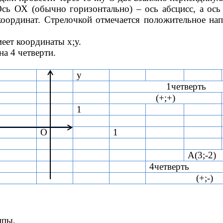
Ось ОХ (обычно горизонтально) – ось абсцисс, а ось
координат. Стрелочкой отмечается положительное на
меет координаты х;у.
на 4 четверти.
у
1четверть
(+;+)
1
О
1
А(3;-2)
4четверть
(+;-)
ппы.