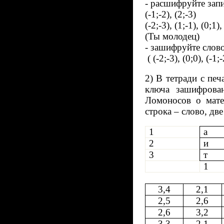
- расшифруйте запи
(-1;-2), (2;-3)
(-2;-3), (1;-1), (0;1),
(Ты молодец)
- зашифруйте слов
( (-2;-3), (0;0), (-1;-
2) В тетради с пе
ключа зашифрова
Ломоносов о мате
строка – слово, две
1
а
2
и
3
т
1
3,4
2,1
2,5
2,6
2,6
3,2
3,3
2,1