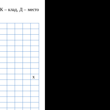
К – клад, Д – место
х