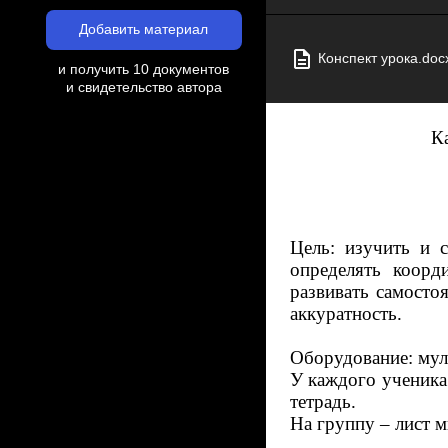
Добавить материал
Конспект урока.doc
и получить 10 документов
и свидетельство автора
К
Цель: изучить и 
определять коорд
развивать самосто
аккуратность.
Оборудование: мул
У каждого ученика 
тетрадь.
На группу – лист м