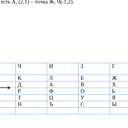
есть А, (2,1) – точка Ж, Ч(-1;2).
Ч
И
З
Г
К
Л
Б
Ж
Д
А
В
Х
Р
Ф
О
Ь
Т
Ц
У
Я
Н
Ъ
С
Ы