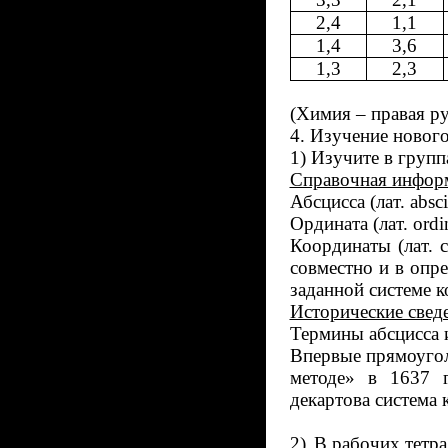
2,4
1,1
1,4
3,6
1,3
2,3
(Химия – правая ру
4. Изучение нового
1) Изучите в груп
Справочная инфор
Абсцисса (лат.
absci
Ордината (лат.
ordi
Координаты (лат.
совместно и в опр
заданной системе к
Исторические свед
Термины абсцисса 
Впервые прямоугол
методе» в 1637 
декартова система 
2)
В рабочих тетра