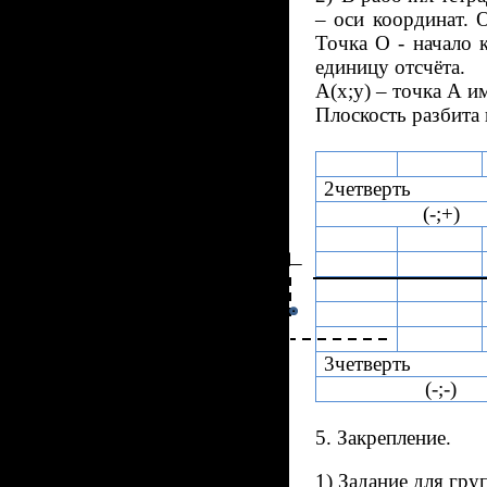
– оси координат. 
Точка О - начало 
единицу отсчёта.
А(х;у) – точка А и
Плоскость разбита 
2четверть
(-;+)
3четверть
(-;-)
5. Закрепление.
1) Задание для гру