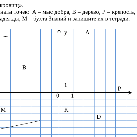
окровищ».
аты точек: А – мыс добра, В – дерево, Р – крепость, 
адежды, М – бухта Знаний и запишите их в тетради.
у
А
B
1
Р
0
1
M
K
D