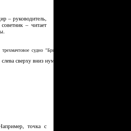
дир – руководитель,
 советник – читает
ы.
а  трехмачтовое  судно  "Британия",  из  порта  Глазго, затонул
 слева сверху вниз нумеруются строки от 1 до 8, свер
Например, точка с