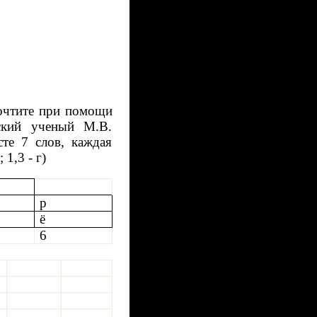
рочтите при помощи
ский ученый М.В.
те 7 слов, каждая
 1,3 - г)
р
ё
6