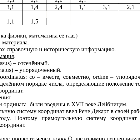
3,1
1,4
2,4
1,1
3,1
2,1
1,1
1,5
ка физики, математика её глаз)
 материала.
пах справочную и историческую информацию.
мация
.
ssus
) – отсечённый.
natus
) – упорядоченный.
coordinatus
:
co
– вместе, совместно,
ordine
– упорядоч
еделённом порядке числа, определяющие положение то
оординат.
ения:
и ордината были введены в
XVII
веке Лейбницем.
ьную систему координат ввел Рене Декарт в своей раб
году. Поэтому прямоугольную систему координат 
координат.
дях: провести через точку О две взаимно перпендикул