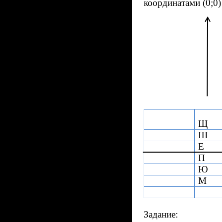
координатами (0;0) 
Щ
Ш
Е
П
Ю
М
Задание: