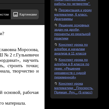
работы по четвертям".
Перзентация к уроку
екстом
Картинками
математики, 6 класс.
Диаграммы
Решение основных
задач на дроби,
и?
проценты из реальной
практики
Конспект урока по
славовна Морозова,
алгебре и началам
анализа в 11 классе
 № 2 г.Гулькевичи
ординат», научить
Конспект урока по
алгебре в 8 классе по
ь, строить точки;
теме: «Решение
иала, творчество и
неравенств с одной
переменной»
Конспект урока
математики _Плоскость.
ой основой, рабочая
Прямая. Луч._ (5 класс)
го материала.