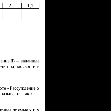
2,2
1,1
енный) – заданные
чки на плоскости в
оте «Рассуждение о
называют также -
ярные прямые х и у