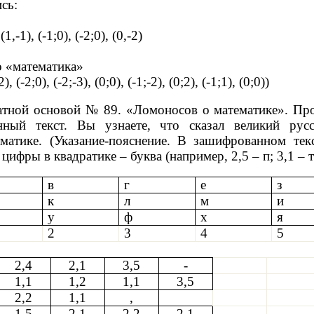
сь:
 (1,-1), (-1;0), (-2;0), (0,-2)
о «математика»
2), (-2;0), (-2;-3), (0;0), (-1;-2), (0;2), (-1;1), (0;0))
чатной основой № 89. «Ломоносов о математике». П
нный текст. Вы узнаете, что сказал великий рус
матике. (Указание-пояснение. В зашифрованном текс
 цифры в квадратике – буква (например, 2,5 – п; 3,1 – т;
в
г
е
з
к
л
м
и
у
ф
х
я
2
3
4
5
2,4
2,1
3,5
-
1,1
1,2
1,1
3,5
2,2
1,1
,
1,5
2,1
2,2
2,1