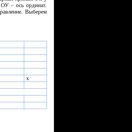
 ОУ – ось ординат.
правление. Выберем
х